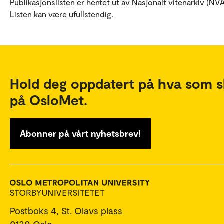
Publikasjonslisten er hentet ut av Nasjonalt vitenarkiv (NVA
Listen kan være ufullstendig.
Hold deg oppdatert på hva som s
på OsloMet.
Abonner på vårt nyhetsbrev!
Postboks 4, St. Olavs plass