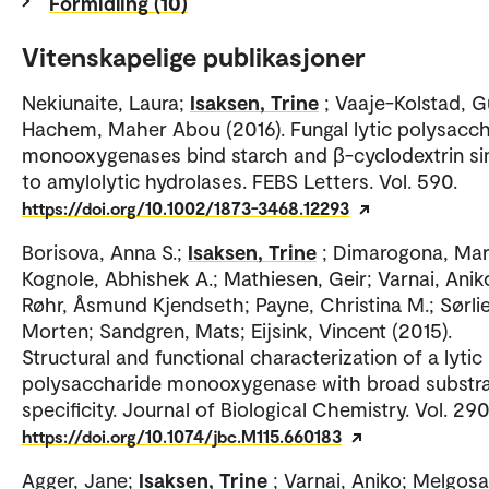
Formidling (10)
Vitenskapelige publikasjoner
Nekiunaite, Laura;
Isaksen, Trine
; Vaaje-Kolstad, G
Hachem, Maher Abou (2016). Fungal lytic polysacc
monooxygenases bind starch and β-cyclodextrin sim
to amylolytic hydrolases. FEBS Letters. Vol. 590.
https://doi.org/10.1002/1873-3468.12293
Borisova, Anna S.;
Isaksen, Trine
; Dimarogona, Mar
Kognole, Abhishek A.; Mathiesen, Geir; Varnai, Anik
Røhr, Åsmund Kjendseth; Payne, Christina M.; Sørlie
Morten; Sandgren, Mats; Eijsink, Vincent (2015).
Structural and functional characterization of a lytic
polysaccharide monooxygenase with broad substr
specificity. Journal of Biological Chemistry. Vol. 290
https://doi.org/10.1074/jbc.M115.660183
Agger, Jane;
Isaksen, Trine
; Varnai, Aniko; Melgosa