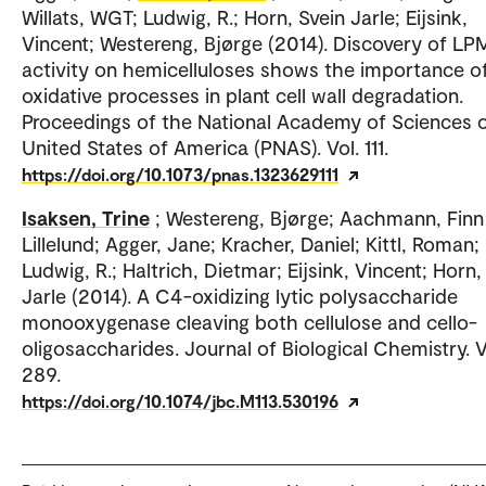
Willats, WGT; Ludwig, R.; Horn, Svein Jarle; Eijsink,
Vincent; Westereng, Bjørge (2014). Discovery of L
activity on hemicelluloses shows the importance o
oxidative processes in plant cell wall degradation.
Proceedings of the National Academy of Sciences o
United States of America (PNAS). Vol. 111.
https://doi.org/10.1073/pnas.1323629111
Isaksen, Trine
; Westereng, Bjørge; Aachmann, Finn
Lillelund; Agger, Jane; Kracher, Daniel; Kittl, Roman;
Ludwig, R.; Haltrich, Dietmar; Eijsink, Vincent; Horn,
Jarle (2014). A C4-oxidizing lytic polysaccharide
monooxygenase cleaving both cellulose and cello-
oligosaccharides. Journal of Biological Chemistry. V
289.
https://doi.org/10.1074/jbc.M113.530196