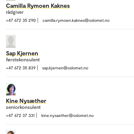
Camilla Rymoen Kaknes
rådgiver
+47 672 35 290
camilla.rymoen.kaknes@oslomet.no
Sap Kjernen
førstekonsulent
+47 672 35 839
sap.kjernen@oslomet.no
Kine Nysæther
seniorkonsulent
+47 672 37 331
kine.nysaether@oslomet.no