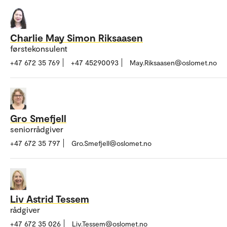
Charlie May Simon Riksaasen
førstekonsulent
+47 672 35 769
+47 45290093
May.Riksaasen@oslomet.no
Gro Smefjell
seniorrådgiver
+47 672 35 797
Gro.Smefjell@oslomet.no
Liv Astrid Tessem
rådgiver
+47 672 35 026
Liv.Tessem@oslomet.no