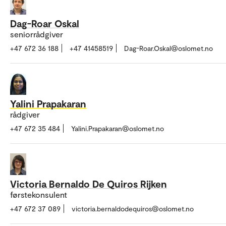
Dag-Roar Oskal
seniorrådgiver
+47 672 36 188
+47 41458519
Dag-Roar.Oskal@oslomet.no
Yalini Prapakaran
rådgiver
+47 672 35 484
Yalini.Prapakaran@oslomet.no
Victoria Bernaldo De Quiros Rijken
førstekonsulent
+47 672 37 089
victoria.bernaldodequiros@oslomet.no