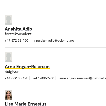
Anahita Adib
førstekonsulent
+47 672 38 450
irina.qiam.adib@oslomet.no
Arne Engan-Reiersen
rådgiver
+47 672 35 795
+47 41359768
arne.engan-reiersen@oslomet.
Lise Marie Ernestus