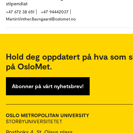
stipendiat
+47 672 38 651
+47 94442037
MartinVinther.Bavngaard@oslomet.no
Hold deg oppdatert på hva som s
på OsloMet.
Abonner på vårt nyhetsbrev!
Postboks 4, St. Olavs plass