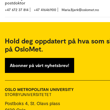
postdoktor
+47 672 37 814
+47 41646900
Maria.Bjerk@oslomet.no
Hold deg oppdatert på hva som s
på OsloMet.
Abonner på vårt nyhetsbrev!
Postboks 4, St. Olavs plass
0130 Oslo