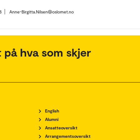
8
Anne-Birgitta.Nilsen@oslomet.no
 på hva som skjer
English
Alumni
Ansatteoversikt
Arrangementsoversikt