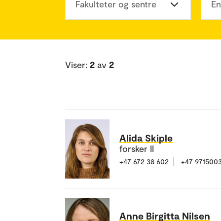
Fakulteter og sentre
En
Viser:
2
av
2
Alida Skiple
forsker II
+47 672 38 602
+47 971500
Anne Birgitta Nilsen