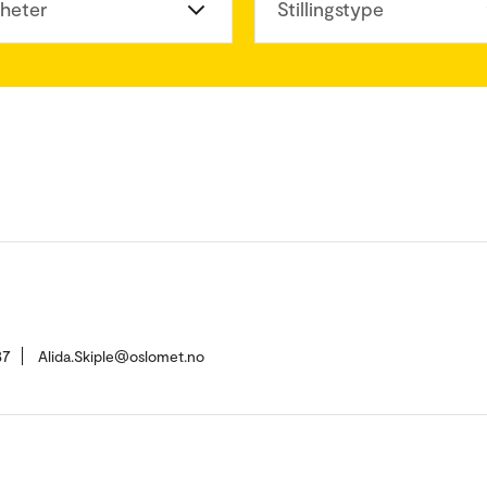
heter
Stillingstype
37
Alida.Skiple@oslomet.no