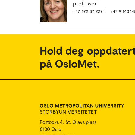
professor
+47 672 37 227
+47 9114044
Hold deg oppdatert
på OsloMet.
Postboks 4, St. Olavs plass
0130 Oslo