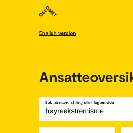
English version
Ansatteoversi
Søk på navn, stilling eller fagområde