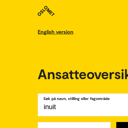
English version
Ansatteoversi
Søk på navn, stilling eller fagområde