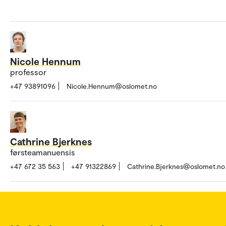
Nicole Hennum
professor
+47 93891096
Nicole.Hennum@oslomet.no
Cathrine Bjerknes
førsteamanuensis
+47 672 35 563
+47 91322869
Cathrine.Bjerknes@oslomet.no