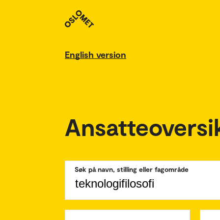
English version
Ansatteoversi
Søk på navn, stilling eller fagområde