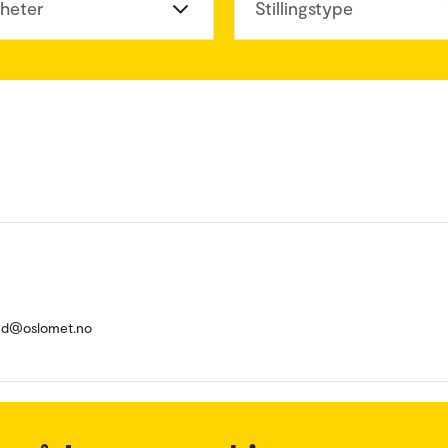
heter
Stillingstype
nd@oslomet.no