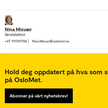
Nina Misvær
førstelektor
+47 99749758
Nina.Misvar@oslomet.no
Hold deg oppdatert på hva som s
på OsloMet.
Abonner på vårt nyhetsbrev!