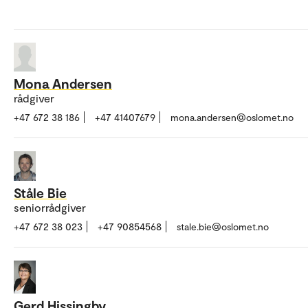
Mona Andersen
rådgiver
+47 672 38 186
+47 41407679
mona.andersen@oslomet.no
Ståle Bie
seniorrådgiver
+47 672 38 023
+47 90854568
stale.bie@oslomet.no
Gerd Hissingby