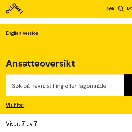
SØK
M
English version
Ansatteoversikt
Søk på navn, stilling eller fagområde
Vis filter
Viser:
7
av
7