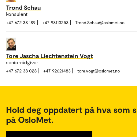
Trond Schau
konsulent
+47 672 38 189
+47 98113253
Trond.Schau@oslomet.no
Tore Jascha Liechtenstein Vogt
seniorrådgiver
+47 672 38 028
+47 92621483
tore.vogt@oslomet.no
Hold deg oppdatert på hva som s
på OsloMet.