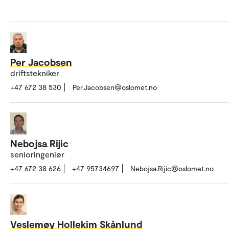
Per Jacobsen
driftstekniker
+47 672 38 530
Per.Jacobsen@oslomet.no
Nebojsa Rijic
senioringeniør
+47 672 38 626
+47 95734697
Nebojsa.Rijic@oslomet.no
Veslemøy Hollekim Skånlund