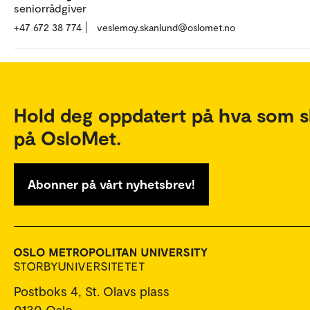
seniorrådgiver
+47 672 38 774
veslemoy.skanlund@oslomet.no
Hold deg oppdatert på hva som s
på OsloMet.
Abonner på vårt nyhetsbrev!
Postboks 4, St. Olavs plass
0130 Oslo