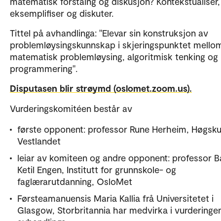
matematisk forståing og diskusjon? Kontekstualiser,
eksemplifiser og diskuter.
Tittel på avhandlinga: "Elevar sin konstruksjon av
problemløysingskunnskap i skjeringspunktet mello
matematisk problemløysing, algoritmisk tenking og
programmering".
Disputasen blir strøymd (oslomet.zoom.us).
Vurderingskomitéen består av
første opponent: professor Rune Herheim, Høgsku
Vestlandet
leiar av komiteen og andre opponent: professor B
Ketil Engen, Institutt for grunnskole- og
faglærarutdanning, OsloMet
Førsteamanuensis Maria Kallia frå Universitetet i
Glasgow, Storbritannia har medvirka i vurderinge