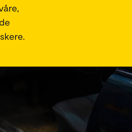
våre,
dde
skere.