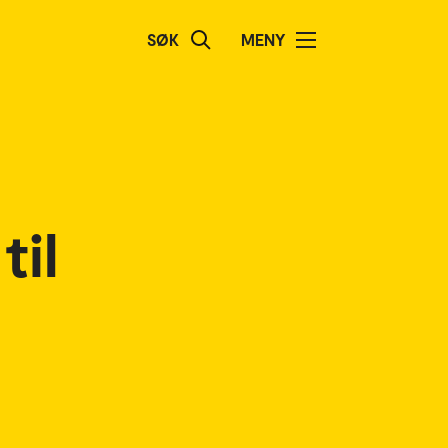
SØK
MENY
til