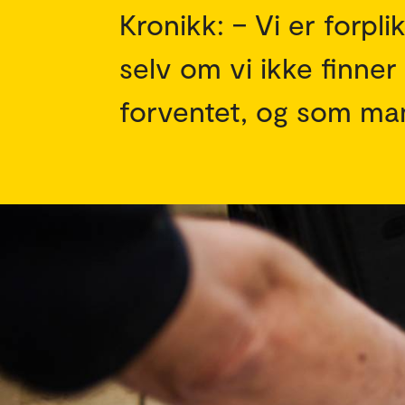
Kronikk: – Vi er forpl
selv om vi ikke finner
forventet, og som man