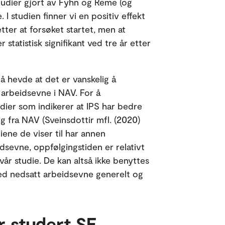
studier gjort av Fyhn og Reme (og
 I studien finner vi en positiv effekt
ter at forsøket startet, men at
 statistisk signifikant ved tre år etter
 å hevde at det er vanskelig å
arbeidsevne i NAV. For å
dier som indikerer at IPS har bedre
g fra NAV (Sveinsdottir mfl. (2020)
iene de viser til har annen
sevne, oppfølgingstiden er relativt
år studie. De kan altså ikke benyttes
 med nedsatt arbeidsevne generelt og
r studert SE