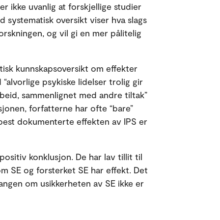
r ikke uvanlig at forskjellige studier
d systematisk oversikt viser hva slags
skningen, og vil gi en mer pålitelig
atisk kunnskapsoversikt om effekter
alvorlige psykiske lidelser trolig gir
rbeid, sammenlignet med andre tiltak”
sjonen, forfatterne har ofte “bare”
n best dokumenterte effekten av IPS er
itiv konklusjon. De har lav tillit til
m SE og forsterket SE har effekt. Det
angen om usikkerheten av SE ikke er