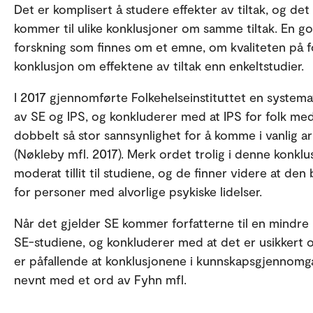
Det er komplisert å studere effekter av tiltak, og det e
kommer til ulike konklusjoner om samme tiltak. En go
forskning som finnes om et emne, om kvaliteten på for
konklusjon om effektene av tiltak enn enkeltstudier.
I 2017 gjennomførte Folkehelseinstituttet en system
av SE og IPS, og konkluderer med at IPS for folk med “
dobbelt så stor sannsynlighet for å komme i vanlig a
(Nøkleby mfl. 2017). Merk ordet trolig i denne konklu
moderat tillit til studiene, og de finner videre at de
for personer med alvorlige psykiske lidelser.
Når det gjelder SE kommer forfatterne til en mindre pos
SE-studiene, og konkluderer med at det er usikkert o
er påfallende at konklusjonene i kunnskapsgjennomg
nevnt med et ord av Fyhn mfl.