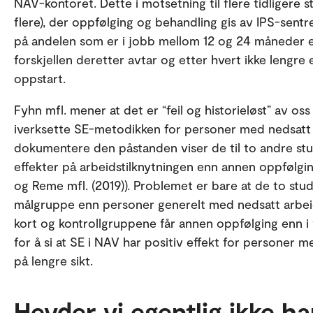
NAV-kontoret. Dette i motsetning til flere tidligere 
flere), der oppfølging og behandling gis av IPS-sentre.
på andelen som er i jobb mellom 12 og 24 måneder et
forskjellen deretter avtar og etter hvert ikke lengre er
oppstart.
Fyhn mfl. mener at det er “feil og historieløst” av oss
iverksette SE-metodikken for personer med nedsatt 
dokumentere den påstanden viser de til to andre stu
effekter på arbeidstilknytningen enn annen oppfølgin
og Reme mfl. (2019)). Problemet er bare at de to stud
målgruppe enn personer generelt med nedsatt arbeid
kort og kontrollgruppene får annen oppfølging enn i v
for å si at SE i NAV har positiv effekt for personer
på lengre sikt.
Hevder vi egentlig ikke ha