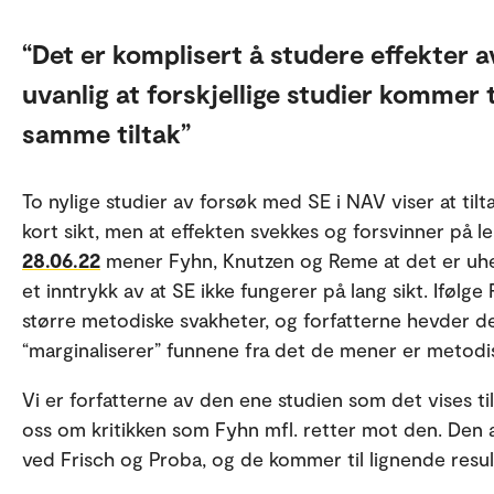
Det er komplisert å studere effekter av
uvanlig at forskjellige studier kommer 
samme tiltak
To nylige studier av forsøk med SE i NAV viser at tilt
kort sikt, men at effekten svekkes og forsvinner på le
28.06.22
mener Fyhn, Knutzen og Reme at det er uheld
et inntrykk av at SE ikke fungerer på lang sikt. Ifølg
større metodiske svakheter, og forfatterne hevder det
“marginaliserer” funnene fra det de mener er metodis
Vi er forfatterne av den ene studien som det vises til
oss om kritikken som Fyhn mfl. retter mot den. Den a
ved Frisch og Proba, og de kommer til lignende resul