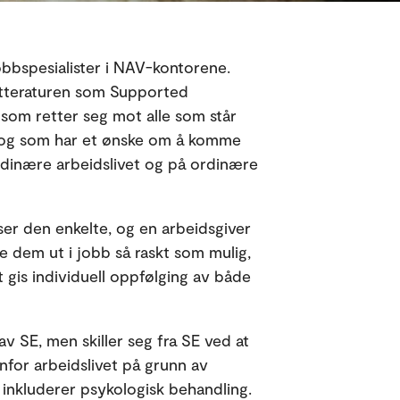
obbspesialister i NAV-kontorene.
litteraturen som Supported
som retter seg mot alle som står
 og som har et ønske om å komme
t ordinære arbeidslivet og på ordinære
er den enkelte, og en arbeidsgiver
re dem ut i jobb så raskt som mulig,
et gis individuell oppfølging av både
av SE, men skiller seg fra SE ved at
for arbeidslivet på grunn av
n inkluderer psykologisk behandling.