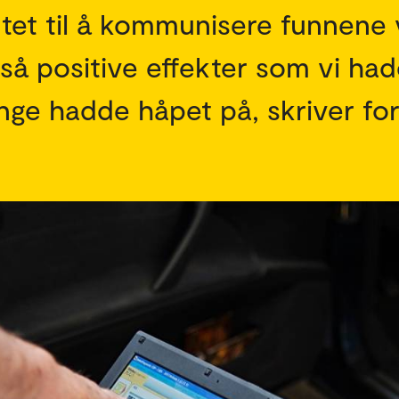
iktet til å kommunisere funnene 
 så positive effekter som vi ha
ge hadde håpet på, skriver for