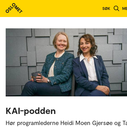
SØK
M
KAI-podden
Hør programlederne Heidi Moen Gjersøe og Ta