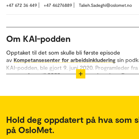
+47 672 36 449
+47 46276889
Talieh.Sadeghi@oslomet.no
Om KAI-podden
Opptaket til det som skulle bli første episode
av
sin podka
Kompetansesenter for arbeidsinkludering
KAI-podden, ble gjort 9. juni 2020. Programleder fra
gang og frem til 2022 var professor Lars Inge Terum
Senter for profesjonsstudier (SPS).
Forskningsleder ved Arbeidsforskningsinstituttet AFI,
Sadeghi er nå programleder sammen med professor
OsloMet og VID, Heidi Moen Gjersjøe.
Hold deg oppdatert på hva som s
på OsloMet.