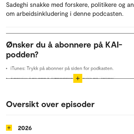
Sadeghi snakke med forskere, politikere og a
om arbeidsinkludering i denne podcasten.
Ønsker du å abonnere på KAI-
podden?
iTunes: Trykk på abonner på siden for podkasten.
Spotify: Søk opp KAI-podden og trykk på "follow".
SoundCloud: Søk opp Kompetansesenter for arbeidsinklu
(KAI) og trykk "follow".
Oversikt over episoder
Mer om Kompetansesenter for arbeidsinkludering (KA
finner du på forsiden.
2026