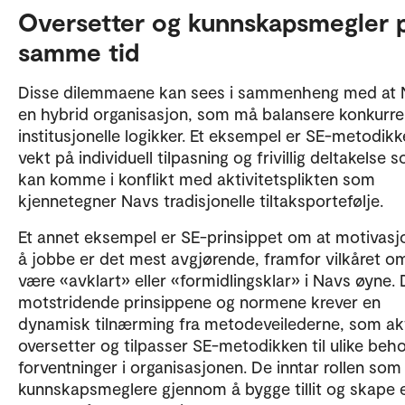
Oversetter og kunnskapsmegler 
samme tid
Disse dilemmaene kan sees i sammenheng med at 
en hybrid organisasjon, som må balansere konkurr
institusjonelle logikker. Et eksempel er SE-metodik
vekt på individuell tilpasning og frivillig deltakelse 
kan komme i konflikt med aktivitetsplikten som
kjennetegner Navs tradisjonelle tiltaksportefølje.
Et annet eksempel er SE-prinsippet om at motivasj
å jobbe er det mest avgjørende, framfor vilkåret o
være «avklart» eller «formidlingsklar» i Navs øyne. 
motstridende prinsippene og normene krever en
dynamisk tilnærming fra metodeveilederne, som ak
oversetter og tilpasser SE-metodikken til ulike beh
forventninger i organisasjonen. De inntar rollen som
kunnskapsmeglere gjennom å bygge tillit og skape 