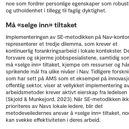
noe som fordrer personlige egenskaper som robust
og utholdenhet i tillegg til faglig dyktighet.
Må «selge inn» tiltaket
Implementeringen av SE-metodikken på Nav-kontor
representerer et tredje dilemma, som krever et
kontinuerlig forankringsarbeid i lokale kontekster. 
forsvare og skjerme jobbspesialistene, samtidig so
må «selge inn» tiltaket, kjempe om ressurser og hå
sprikende mål fra ulike nivåer i Nav. Tidligere forskni
som har sett på AMS som et eksempel på innovasjo
offentlig sektor, viser at vellykket implementering a
arbeidsmetoder krever aktivt eierskap fra ledelsen
(Skjold & Munkejord, 2023). Når SE-metodikken ik
prioriteres av Navs lokale ledere, blir det
metodeveiledernes ansvar å «selge inn» tiltaket, n
kan svekke effektiviteten i deres arbeid.