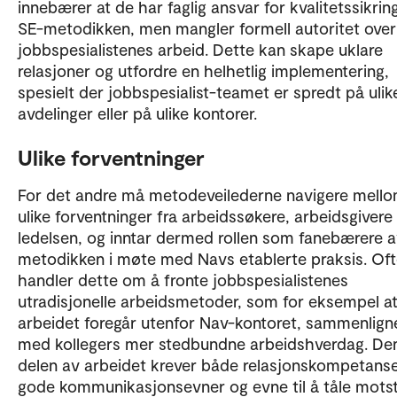
innebærer at de har faglig ansvar for kvalitetssikrin
SE-metodikken, men mangler formell autoritet over
jobbspesialistenes arbeid. Dette kan skape uklare
relasjoner og utfordre en helhetlig implementering,
spesielt der jobbspesialist-teamet er spredt på ulik
avdelinger eller på ulike kontorer.
Ulike forventninger
For det andre må metodeveilederne navigere mell
ulike forventninger fra arbeidssøkere, arbeidsgivere
ledelsen, og inntar dermed rollen som fanebærere 
metodikken i møte med Navs etablerte praksis. Of
handler dette om å fronte jobbspesialistenes
utradisjonelle arbeidsmetoder, som for eksempel a
arbeidet foregår utenfor Nav-kontoret, sammenlign
med kollegers mer stedbundne arbeidshverdag. De
delen av arbeidet krever både relasjonskompetanse
gode kommunikasjonsevner og evne til å tåle mots