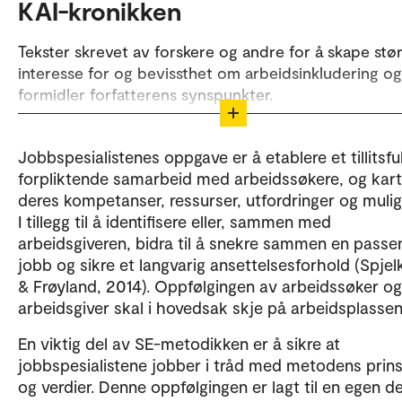
KAI-kronikken
Tekster skrevet av forskere og andre for å skape stø
interesse for og bevissthet om arbeidsinkludering og
formidler forfatterens synspunkter.
Ønsker du å skrive for KAI-kronikken? Ta kontakt me
redaktørene:
Jobbspesialistenes oppgave er å etablere et tillitsful
forpliktende samarbeid med arbeidssøkere, og kar
Ann-Helén Bay
deres kompetanser, ressurser, utfordringer og mulig
I tillegg til å identifisere eller, sammen med
Heidi Moen Gjersøe
arbeidsgiveren, bidra til å snekre sammen en pass
jobb og sikre et langvarig ansettelsesforhold (Spjel
for mer
Sjekk bibliotek for arbeidsinkludering
& Frøyland, 2014). Oppfølgingen av arbeidssøker og
arbeidsinkluderingsforskning.
arbeidsgiver skal i hovedsak skje på arbeidsplasse
En viktig del av SE-metodikken er å sikre at
jobbspesialistene jobber i tråd med metodens prin
og verdier. Denne oppfølgingen er lagt til en egen de