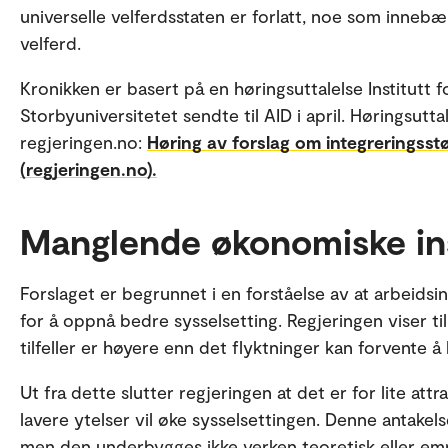
universelle velferdsstaten er forlatt, noe som inne
velferd.
Kronikken er basert på en høringsuttalelse Institutt 
Storbyuniversitetet sendte til AID i april. Høringsutta
regjeringen.no:
Høring av forslag om integreringss
(regjeringen.no).
Manglende økonomiske in
Forslaget er begrunnet i en forståelse av at arbeidsi
for å oppnå bedre sysselsetting. Regjeringen viser ti
tilfeller er høyere enn det flyktninger kan forvente å
Ut fra dette slutter regjeringen at det er for lite attr
lavere ytelser vil øke sysselsettingen. Denne antakel
men den underbygges ikke verken teoretisk eller emp