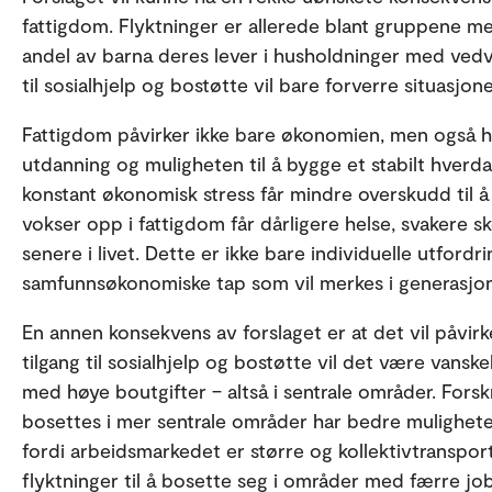
fattigdom. Flyktninger er allerede blant gruppene med
andel av barna deres lever i husholdninger med vedva
til sosialhjelp og bostøtte vil bare forverre situasjon
Fattigdom påvirker ikke bare økonomien, men også hel
utdanning og muligheten til å bygge et stabilt hverda
konstant økonomisk stress får mindre overskudd til å
vokser opp i fattigdom får dårligere helse, svakere 
senere i livet. Dette er ikke bare individuelle utford
samfunnsøkonomiske tap som vil merkes i generasjo
En annen konsekvens av forslaget er at det vil påvir
tilgang til sosialhjelp og bostøtte vil det være vansk
med høye boutgifter – altså i sentrale områder. Forsk
bosettes i mer sentrale områder har bedre muligheter
fordi arbeidsmarkedet er større og kollektivtranspor
flyktninger til å bosette seg i områder med færre job