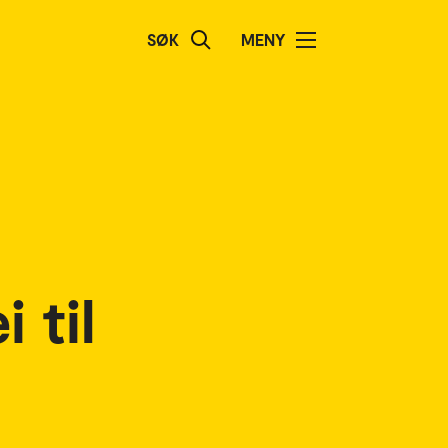
SØK
MENY
 til