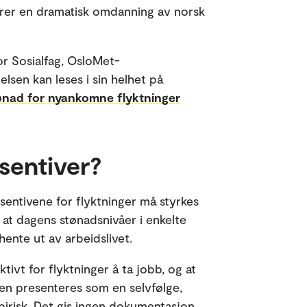
bærer en dramatisk omdanning av norsk
for Sosialfag, OsloMet-
lelsen kan leses i sin helhet på
tønad for nyankomne flyktninger
sentiver?
nsentivene for flyktninger må styrkes
l at dagens stønadsnivåer i enkelte
 hente ut av arbeidslivet.
aktivt for flyktninger å ta jobb, og at
sen presenteres som en selvfølge,
irisk. Det gis ingen dokumentasjon