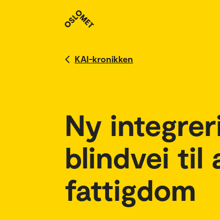
KAI-kronikken
Ny integrer
blindvei til
fattigdom