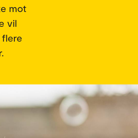
ke mot
e vil
 flere
.