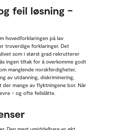
g feil løsning –
m hovedforklaringen på lav
er troverdige forklaringer. Det
livet som i størst grad rekrutterer
lås ingen tiltak for å overkomme godt
 som manglende norskferdigheter,
g av utdanning, diskriminering,
rt der mange av flyktningene bor. Når
vre – og ofte feilslåtte.
enser
er. Den mest umiddelbare er økt