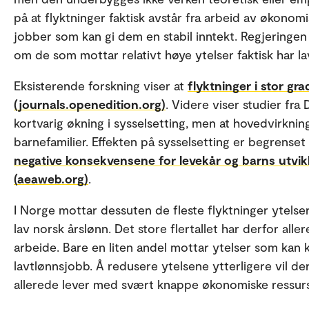
på at flyktninger faktisk avstår fra arbeid av økonomis
jobber som kan gi dem en stabil inntekt. Regjeringen
om de som mottar relativt høye ytelser faktisk har 
Eksisterende forskning viser at
flyktninger i stor gr
(journals.openedition.org)
. Videre viser studier fra 
kortvarig økning i sysselsetting, men at hovedvirknin
barnefamilier. Effekten på sysselsetting er begrenset
negative konsekvensene for levekår og barns utvikl
(aeaweb.org)
.
I Norge mottar dessuten de fleste flyktninger ytelser
lav norsk årslønn. Det store flertallet har derfor alle
arbeide. Bare en liten andel mottar ytelser som kan
lavtlønnsjobb. Å redusere ytelsene ytterligere vil 
allerede lever med svært knappe økonomiske ressur