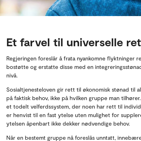
Et farvel til universelle re
Regjeringen foreslår å frata nyankomne flyktninger re
bostøtte og erstatte disse med en integreringsstønad 
nivå.
Sosialtjenesteloven gir rett til økonomisk stønad til 
på faktisk behov, ikke på hvilken gruppe man tilhører
et todelt velferdssystem, der noen har rett til indiv
er henvist til en fast ytelse uten mulighet for supple
ytelsen åpenbart ikke dekker nødvendige behov.
Når en bestemt gruppe nå foreslås unntatt, innebærer