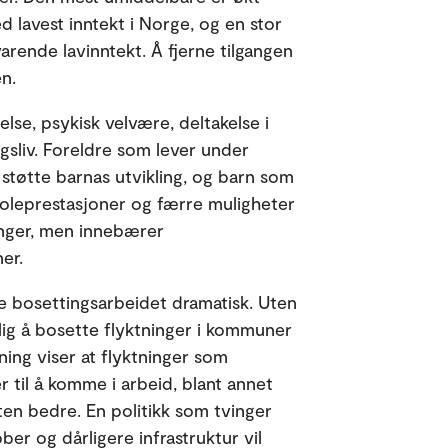
 lavest inntekt i Norge, og en stor
rende lavinntekt. Å fjerne tilgangen
en.
se, psykisk velvære, deltakelse i
gsliv. Foreldre som lever under
 støtte barnas utvikling, og barn som
skoleprestasjoner og færre muligheter
ringer, men innebærer
ner.
ke bosettingsarbeidet dramatisk. Uten
elig å bosette flyktninger i kommuner
ning viser at flyktninger som
 til å komme i arbeid, blant annet
ten bedre. En politikk som tvinger
ber og dårligere infrastruktur vil