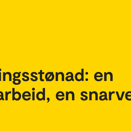
ingsstønad: en
 arbeid, en snarvei