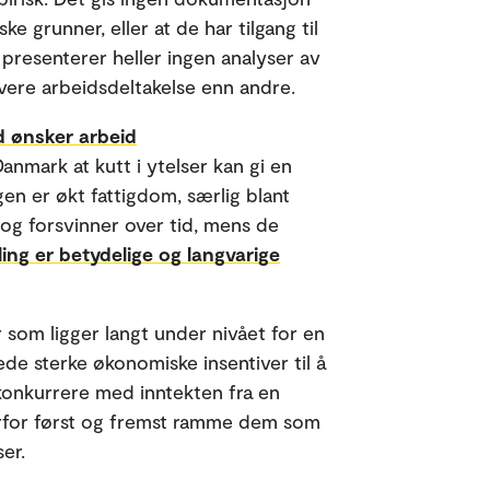
ke grunner, eller at de har tilgang til
 presenterer heller ingen analyser av
lavere arbeidsdeltakelse enn andre.
ad ønsker arbeid
Danmark at kutt i ytelser kan gi en
gen er økt fattigdom, særlig blant
 og forsvinner over tid, mens de
ing er betydelige og langvarige
 som ligger langt under nivået for en
rede sterke økonomiske insentiver til å
 konkurrere med inntekten fra en
derfor først og fremst ramme dem som
ser.