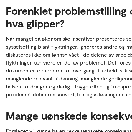
Forenklet problemstilling o
hva glipper?
Når mangel på økonomiske insentiver presenteres so
sysselsetting blant flyktninger, ignoreres andre og m
diskuteres ikke om lønnsnivået i de delene av arbeids
flyktninger kan være en del av problemet. Det fores
dokumenterte barrierer for overgang til arbeid, slik
manglende relevant utdanning, manglende godkjennin
helseutfordringer og dårlig utbygd offentlig transpo
problemet defineres snevert, blir også løsningene sne
Mange uønskede konsekv
Forslaget vil kunne ha en rekke uønskete konsekvens