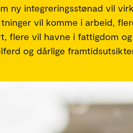
om ny integreringsstønad vil vir
tninger vil komme i arbeid, fler
rt, flere vil havne i fattigdom og
lferd og dårlige framtidsutsikter