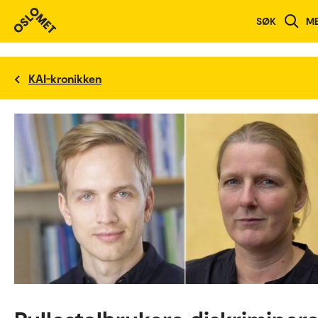
SØK
M
KAI-kronikken