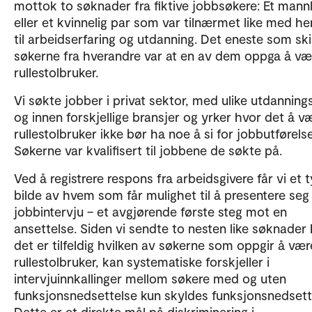
mottok to søknader fra fiktive jobbsøkere: Et mannl
eller et kvinnelig par som var tilnærmet like med h
til arbeidserfaring og utdanning. Det eneste som ski
søkerne fra hverandre var at en av dem oppga å væ
rullestolbruker.
Vi søkte jobber i privat sektor, med ulike utdanning
og innen forskjellige bransjer og yrker hvor det å v
rullestolbruker ikke bør ha noe å si for jobbutførelse
Søkerne var kvalifisert til jobbene de søkte på.
Ved å registrere respons fra arbeidsgivere får vi et t
bilde av hvem som får mulighet til å presentere seg 
jobbintervju – et avgjørende første steg mot en
ansettelse. Siden vi sendte to nesten like søknader
det er tilfeldig hvilken av søkerne som oppgir å vær
rullestolbruker, kan systematiske forskjeller i
intervjuinnkallinger mellom søkere med og uten
funksjonsnedsettelse kun skyldes funksjonsnedsett
Dette er et direkte mål på diskriminering i