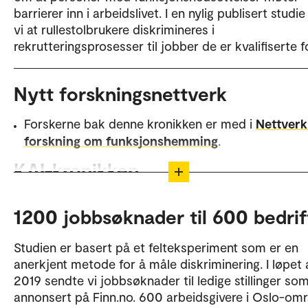
barrierer inn i arbeidslivet. I en nylig publisert studie
vi at rullestolbrukere diskrimineres i
rekrutteringsprosesser til jobber de er kvalifiserte fo
Nytt forskningsnettverk
Forskerne bak denne kronikken er med i
Nettverk
forskning om funksjonshemming
.
KAI-kronikken
KAI-kronikken er tekster skrevet av forskere og a
1200 jobbsøknader til 600 bedrif
for å skape større interesse for og bevissthet om
arbeidsinkludering.
Studien er basert på et felteksperiment som er en
Kronikkene formidler forfatternes synspunkter.
anerkjent metode for å måle diskriminering. I løpet 
2019 sendte vi jobbsøknader til ledige stillinger so
Hovedsiden for KAI-kronikken
.
annonsert på Finn.no. 600 arbeidsgivere i Oslo-om