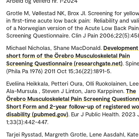
Arbeid og velferd nr. 1-2024
Grotle M, Vøllestad NK, Brox JI. Screening for yellow
in first-time acute low back pain: Reliability and val
of a Norwegian version of the Acute Low Back Pain
Screening Questionnaire. Clin J Pain 2006;22(5):45
Michael Nicholas, Shane MacDonald.
Development 
short form of the Örebro Musculoskeletal Pain
Screening Questionnaire (researchgate.net)
. Spin
(Phila Pa 1976) 2011 Oct 15;36(22):1891-5.
Eveliina Heikkala, Petteri Oura, Olli Ruokolainen, Le
Ala-Mursula , Steven J Linton, Jaro Karppinen.
The
Örebro Musculoskeletal Pain Screening Questionn
Short Form and 2-year follow-up of registered w
disability (pubmed.gov)
. Eur J Public Health. 2023 
1;33(3):442-447.
Tarjei Rysstad, Margreth Grotle, Lene Aasdahl, Kate