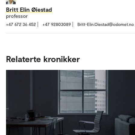
Britt Elin Øiestad
professor
+47 672 36 452
+47 92803089
Britt-Elin.Oiestad@oslomet.no
Relaterte kronikker