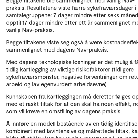
Begge tiltakene ble sammenlignet med vanlig Nav-
praksis. Resultatene viste færre sykefraværsdager i
samtalegruppene: 7 dager mindre etter seks måned
opptil 17 dager mindre etter ett år sammenlignet m
vanlig Nav-praksis.
Begge tiltakene viste seg også å være kostnadseffe
sammenlignet med dagens Nav-praksis.
Med dagens teknologiske løsninger er det mulig å f
tidlig kartlegging av viktige risikofaktorer (tidligere
sykefraværsmønster, negative forventninger om retu
arbeid og lav egenvurdert arbeidsevne).
Kunnskapen fra kartleggingen må deretter følges o
med et raskt tiltak for at den skal ha noen effekt, n
som vil kreve en omstilling av dagens praksis.
Å innføre en modell bestående av en tidlig identifise
kombinert med lavintensive og målrettede tiltak, k