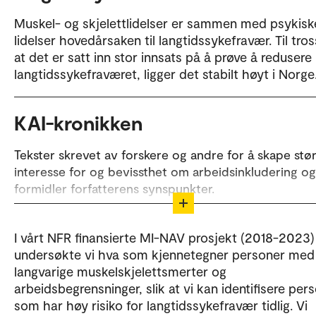
Muskel- og skjelettlidelser er sammen med psykisk
lidelser hovedårsaken til langtidssykefravær. Til tros
at det er satt inn stor innsats på å prøve å redusere
langtidssykefraværet, ligger det stabilt høyt i Norge
KAI-kronikken
Tekster skrevet av forskere og andre for å skape stø
interesse for og bevissthet om arbeidsinkludering og
formidler forfatterens synspunkter.
Ønsker du å skrive for KAI-kronikken? Ta kontakt me
redaktørene:
I vårt NFR finansierte MI-NAV prosjekt (2018-2023)
undersøkte vi hva som kjennetegner personer med
Ann-Helén Bay
langvarige muskelskjelettsmerter og
arbeidsbegrensninger, slik at vi kan identifisere per
Heidi Moen Gjersøe
som har høy risiko for langtidssykefravær tidlig. Vi