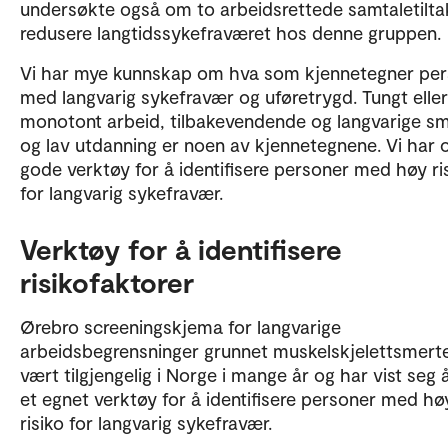
undersøkte også om to arbeidsrettede samtaletilta
for mer
Sjekk bibliotek for arbeidsinkludering
redusere langtidssykefraværet hos denne gruppen.
arbeidsinkluderingsforskning.
Vi har mye kunnskap om hva som kjennetegner pe
med langvarig sykefravær og uføretrygd. Tungt eller
monotont arbeid, tilbakevendende og langvarige s
og lav utdanning er noen av kjennetegnene. Vi har 
gode verktøy for å identifisere personer med høy ri
for langvarig sykefravær.
Verktøy for å identifisere
risikofaktorer
Ørebro screeningskjema for langvarige
arbeidsbegrensninger grunnet muskelskjelettsmert
vært tilgjengelig i Norge i mange år og har vist seg
et egnet verktøy for å identifisere personer med hø
risiko for langvarig sykefravær.