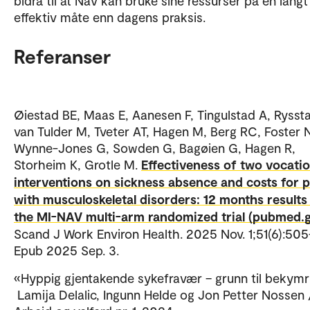
bidra til at Nav kan bruke sine ressurser på en lang
effektiv måte enn dagens praksis.
Referanser
Øiestad BE, Maas E, Aanesen F, Tingulstad A, Ryssta
van Tulder M, Tveter AT, Hagen M, Berg RC, Foster 
Wynne-Jones G, Sowden G, Bagøien G, Hagen R,
Storheim K, Grotle M.
Effectiveness of two vocatio
interventions on sickness absence and costs for 
with musculoskeletal disorders: 12 months results
the MI-NAV multi-arm randomized trial (pubmed.g
Scand J Work Environ Health. 2025 Nov. 1;51(6):505
Epub 2025 Sep. 3.
«Hyppig gjentakende sykefravær – grunn til bekymr
Lamija Delalic, Ingunn Helde og Jon Petter Nossen 