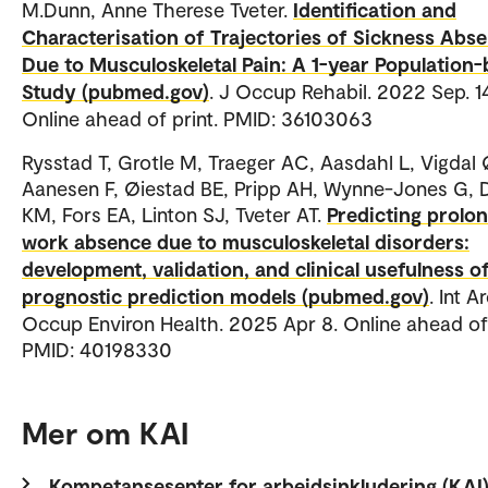
M.Dunn, Anne Therese Tveter.
Identification and
Characterisation of Trajectories of Sickness Abs
Due to Musculoskeletal Pain: A 1-year Population
Study (pubmed.gov)
. J Occup Rehabil. 2022 Sep. 1
Online ahead of print. PMID: 36103063
Rysstad T, Grotle M, Traeger AC, Aasdahl L, Vigdal
Aanesen F, Øiestad BE, Pripp AH, Wynne-Jones G, 
KM, Fors EA, Linton SJ, Tveter AT.
Predicting prolo
work absence due to musculoskeletal disorders:
development, validation, and clinical usefulness o
prognostic prediction models (pubmed.gov)
. Int A
Occup Environ Health. 2025 Apr 8. Online ahead of 
PMID: 40198330
Mer om KAI
Kompetansesenter for arbeidsinkludering (KAI