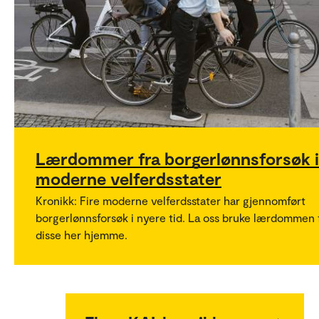
Lærdommer fra borgerlønnsforsøk i
moderne velferdsstater
Kronikk: Fire moderne velferdsstater har gjennomført
borgerlønnsforsøk i nyere tid. La oss bruke lærdommen 
disse her hjemme.