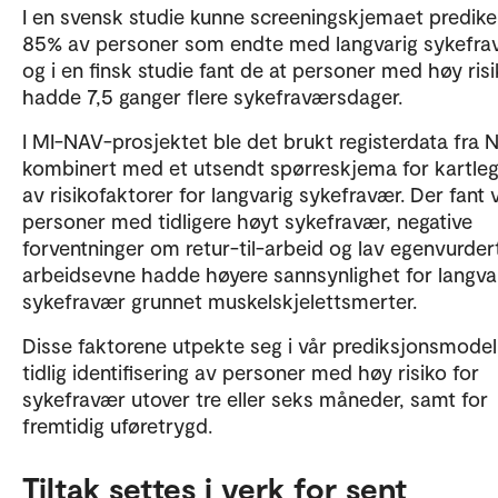
I en svensk studie kunne screeningskjemaet predike
85% av personer som endte med langvarig sykefra
og i en finsk studie fant de at personer med høy ris
hadde 7,5 ganger flere sykefraværsdager.
I MI-NAV-prosjektet ble det brukt registerdata fra 
kombinert med et utsendt spørreskjema for kartle
av risikofaktorer for langvarig sykefravær. Der fant v
personer med tidligere høyt sykefravær, negative
forventninger om retur-til-arbeid og lav egenvurder
arbeidsevne hadde høyere sannsynlighet for langva
sykefravær grunnet muskelskjelettsmerter.
Disse faktorene utpekte seg i vår prediksjonsmodell
tidlig identifisering av personer med høy risiko for
sykefravær utover tre eller seks måneder, samt for
fremtidig uføretrygd.
Tiltak settes i verk for sent