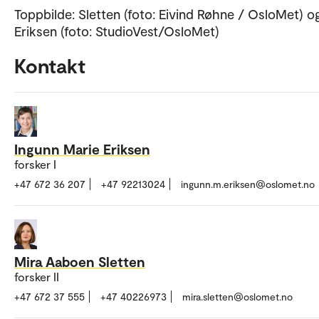
Toppbilde: Sletten (foto: Eivind Røhne / OsloMet) o
Eriksen (foto: StudioVest/OsloMet)
Kontakt
Ingunn Marie Eriksen
forsker I
+47 672 36 207
+47 92213024
ingunn.m.eriksen@oslomet.no
Mira Aaboen Sletten
forsker II
+47 672 37 555
+47 40226973
mira.sletten@oslomet.no