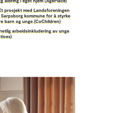
g aldring i eget hjem (AgePlace)
 Sarpsborg kommune for å styrke
re barn og unge (CoChildren)
hetlig arbeidsinkludering av unge
tices)