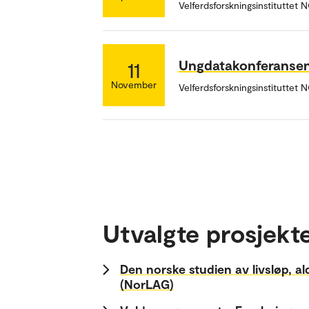
Velferdsforskningsinstituttet NO
Ungdatakonferansen 
11
November
Velferdsforskningsinstituttet
Utvalgte prosjekt
Den norske studien av livsløp, a
(NorLAG)