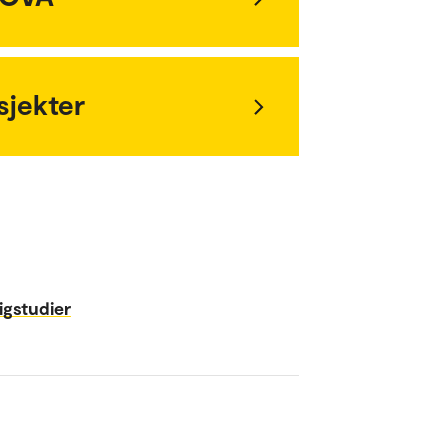
sjekter
igstudier