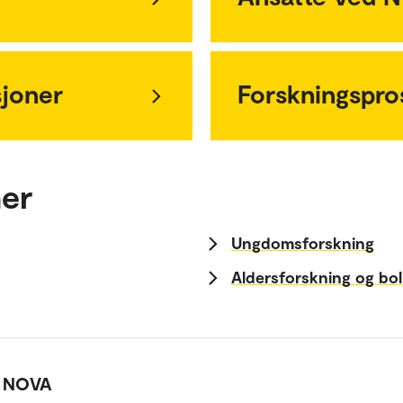
sjoner
Forskningspro
ner
Ungdomsforskning
Aldersforskning og bol
d NOVA