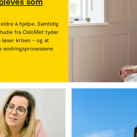
pleves som
eldre å hjelpe. Samtidig
tudie fra OsloMet tyder
 løser krisen – og at
e endringsprosessene