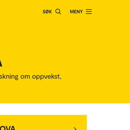
SØK
MENY
A
rskning om oppvekst,
NOVA