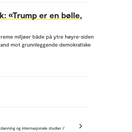
k: «Trump er en bølle,
streme miljøer både på ytre høyre-siden
tstand mot grunnleggende demokratiske
tdanning og internasjonale studier /