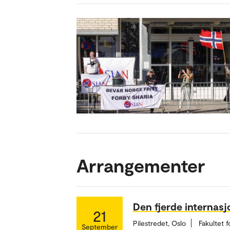
Arrangementer
Den fjerde internasj
21
Pilestredet, Oslo
Fakultet 
September