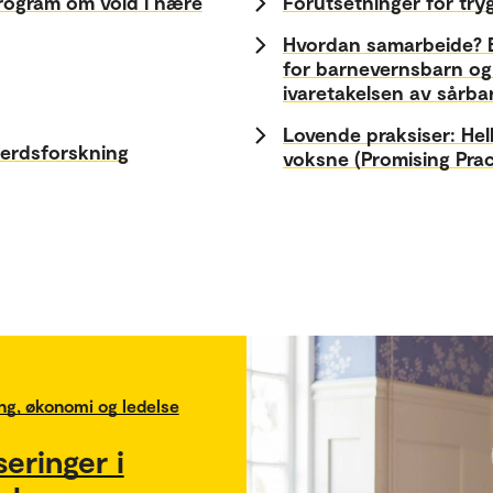
rogram om vold i nære
Forutsetninger for tryg
Hvordan samarbeide? Et prosjekt med Landsforeningen
for barnevernsbarn og
ivaretakelsen av sårba
Lovende praksiser: Hel
ferdsforskning
voksne (Promising Prac
ng, økonomi og ledelse
eringer i