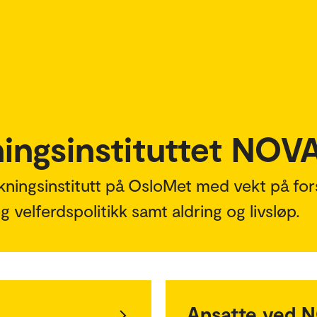
ningsinstituttet NOV
kningsinstitutt på OsloMet med vekt på fo
og velferdspolitikk samt aldring og livsløp.
Ansatte ved 