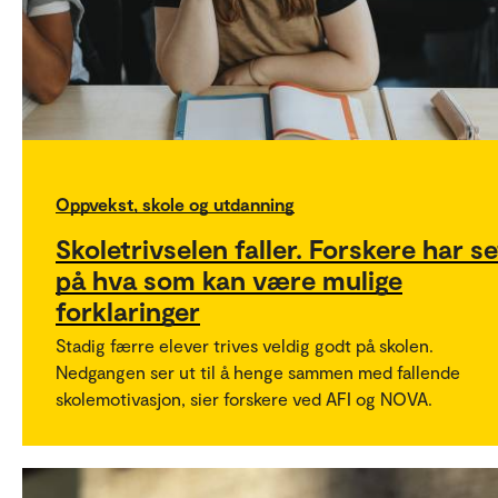
Oppvekst, skole og utdanning
Skoletrivselen faller. Forskere har se
på hva som kan være mulige
forklaringer
Stadig færre elever trives veldig godt på skolen.
Nedgangen ser ut til å henge sammen med fallende
skolemotivasjon, sier forskere ved AFI og NOVA.