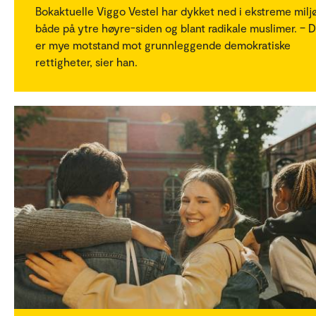
Bokaktuelle Viggo Vestel har dykket ned i ekstreme milj
både på ytre høyre-siden og blant radikale muslimer. – 
er mye motstand mot grunnleggende demokratiske
rettigheter, sier han.