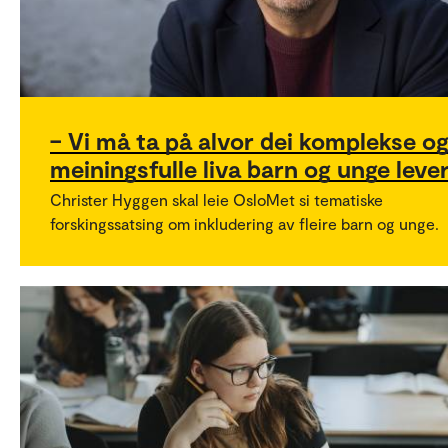
– Vi må ta på alvor dei komplekse o
meiningsfulle liva barn og unge leve
Christer Hyggen skal leie OsloMet si tematiske
forskingssatsing om inkludering av fleire barn og unge.