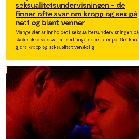
seksualitetsundervisningen – de
finner ofte svar om kropp og sex på
nett og blant venner
Mange sier at innholdet i seksualitetsundervisningen på
skolen ikke samsvarer med tingene de lurer på. Det kan
gjøre kropp og seksualitet vanskelig.