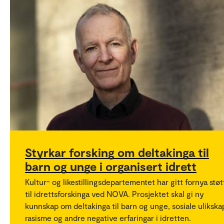
Styrkar forsking om deltakinga til
barn og unge i organisert idrett
Kultur- og likestillingsdepartementet har gitt fornya støt
til idrettsforskinga ved NOVA. Prosjektet skal gi ny
kunnskap om deltakinga til barn og unge, sosiale ulikska
rasisme og andre negative erfaringar i idretten.