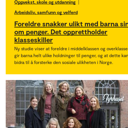
Oppvekst, skole og utdanning
Arbeidsliv, samfunn og velferd
Foreldre snakker ulikt med barna si
om penger. Det opprettholder
klasseskiller
Ny studie viser at foreldre i middelklassen og overklass
gir barna helt ulike holdninger til penger, og at dette ka
bidra til å forsterke den sosiale ulikheten i Norge.