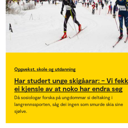
Oppvekst, skole og utdanning
Har studert unge skigåarar: – Vi fek
ei kjensle av at noko har endra seg
Då sosiologar forska på ungdommar si deltaking i
langrennssporten, såg dei ingen som smurde skia sine
sjølve.