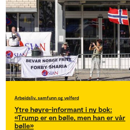
Arbeidsliv, samfunn og velferd
Ytre høyre-informant i ny bok:
«Trump er en bølle, men han er vår
bølle»