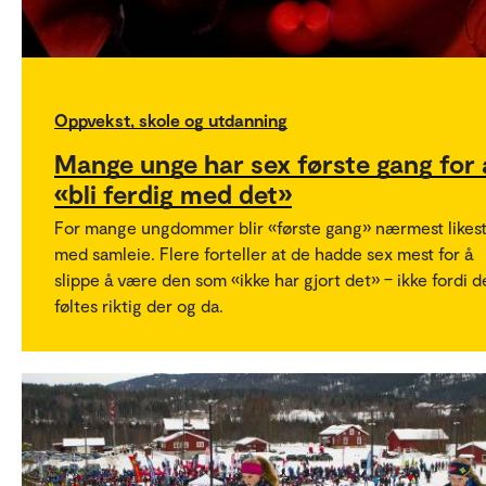
Oppvekst, skole og utdanning
Mange unge har sex første gang for 
«bli ferdig med det»
For mange ungdommer blir «første gang» nærmest likest
med samleie. Flere forteller at de hadde sex mest for å
slippe å være den som «ikke har gjort det» – ikke fordi d
føltes riktig der og da.