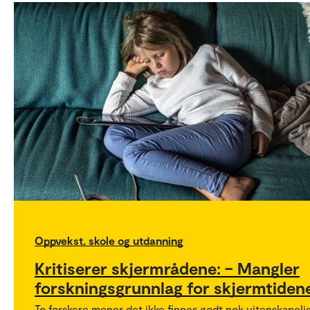
Oppvekst, skole og utdanning
Kritiserer skjermrådene: – Mangler
forskningsgrunnlag for skjermtiden
To forskere mener det ikke finnes godt nok vitenskapeli