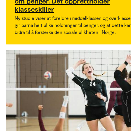
om penger. Det opprettholder
klasseskiller
Ny studie viser at foreldre i middelklassen og overklass
gir barna helt ulike holdninger til penger, og at dette ka
bidra til å forsterke den sosiale ulikheten i Norge.