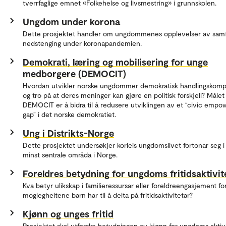
tverrfaglige emnet «Folkehelse og livsmestring» i grunnskolen.
Ungdom under korona
Dette prosjektet handler om ungdommenes opplevelser av sam
nedstenging under koronapandemien.
Demokrati, læring og mobilisering for unge
medborgere (DEMOCIT)
Hvordan utvikler norske ungdommer demokratisk handlingskom
og tro på at deres meninger kan gjøre en politisk forskjell? Måle
DEMOCIT er å bidra til å redusere utviklingen av et “civic emp
gap” i det norske demokratiet.
Ung i Distrikts-Norge
Dette prosjektet undersøkjer korleis ungdomslivet fortonar seg i
minst sentrale områda i Norge.
Foreldres betydning for ungdoms fritidsaktivit
Kva betyr ulikskap i familieressursar eller foreldreengasjement fo
moglegheitene barn har til å delta på fritidsaktivitetar?
Kjønn og unges fritid
Prosjektet skal utforske betydningen av kjønn for ungdoms aktiv