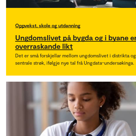
Oppvekst, skole og utdanning
Ungdomslivet på bygda og i byane e
overraskande likt
Det er små forskjellar mellom ungdomslivet i distrikta og
sentrale strøk, ifølgje nye tal frå Ungdata-undersøkinga.