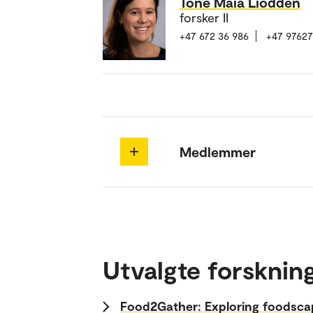
Tone Maia Liodden
forsker II
+47 672 36 986
+47 9762
Medlemmer
Utvalgte forsknin
Food2Gather: Exploring foodsca