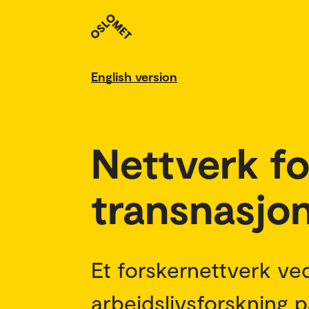
English version
Nettverk fo
transnasjon
Et forskernettverk ve
arbeidslivsforskning 