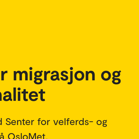
r migrasjon og
alitet
d Senter for velferds- og
på OsloMet.