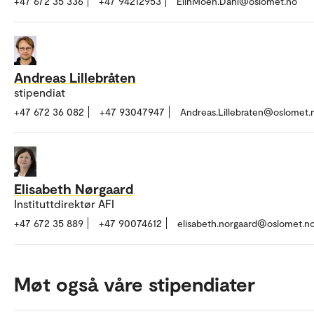
+47 672 35 336
+47 94212953
ElinMoen.Dahl@oslomet.no
Andreas Lillebråten
stipendiat
+47 672 36 082
+47 93047947
Andreas.Lillebraten@oslomet.
Elisabeth Nørgaard
Instituttdirektør AFI
+47 672 35 889
+47 90074612
elisabeth.norgaard@oslomet.n
Møt også våre stipendiater