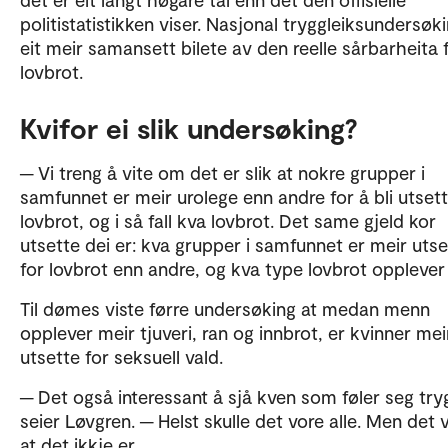
politistatistikken viser. Nasjonal tryggleiksundersøki
eit meir samansett bilete av den reelle sårbarheita 
lovbrot.
Kvifor ei slik undersøking?
─ Vi treng å vite om det er slik at nokre grupper i
samfunnet er meir urolege enn andre for å bli utsett
lovbrot, og i så fall kva lovbrot. Det same gjeld kor
utsette dei er: kva grupper i samfunnet er meir utse
for lovbrot enn andre, og kva type lovbrot opplever
Til dømes viste førre undersøking at medan menn
opplever meir tjuveri, ran og innbrot, er kvinner mei
utsette for seksuell vald.
─ Det også interessant å sjå kven som føler seg try
seier Løvgren. ─ Helst skulle det vore alle. Men det v
at det ikkje er.