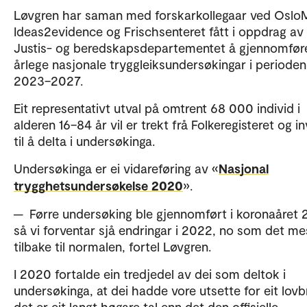
Løvgren har saman med forskarkollegaar ved Oslo
Ideas2evidence og Frischsenteret fått i oppdrag av
Justis- og beredskapsdepartementet å gjennomfør
årlege nasjonale tryggleiksundersøkingar i perioden
2023–2027.
Eit representativt utval på omtrent 68 000 individ i
alderen 16–84 år vil er trekt frå Folkeregisteret og in
til å delta i undersøkinga.
Undersøkinga er ei vidareføring av «
Nasjonal
trygghetsundersøkelse 2020
».
─ Førre undersøking ble gjennomført i koronaåret 
så vi forventar sjå endringar i 2022, no som det me
tilbake til normalen, fortel Løvgren.
I 2020 fortalde ein tredjedel av dei som deltok i
undersøkinga, at dei hadde vore utsette for eit lovb
det er eit langt høgare tal enn det den offisielle