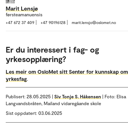
Marit Lensjø
førsteamanuensis
+47 672 37 409
+47 90196128
marit.lensjo@oslomet.no
Er du interessert i fag- og
yrkesopplæring?
Les meir om OsloMet sitt Senter for kunnskap om
yrkesfag
.
Publisert:
28.05.2025 |
Siv Tonje S. Håkensen
| Foto: Elisa
Langvandsbråten, Mailand vidaregåande skole
Sist oppdatert: 03.06.2025