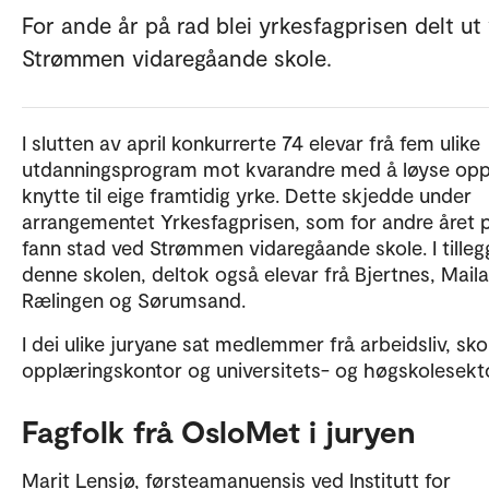
For ande år på rad blei yrkesfagprisen delt ut
Strømmen vidaregåande skole.
I slutten av april konkurrerte 74 elevar frå fem ulike
utdanningsprogram mot kvarandre med å løyse op
knytte til eige framtidig yrke. Dette skjedde under
arrangementet Yrkesfagprisen, som for andre året 
fann stad ved Strømmen vidaregåande skole. I tillegg
denne skolen, deltok også elevar frå Bjertnes, Mail
Rælingen og Sørumsand.
I dei ulike juryane sat medlemmer frå arbeidsliv, sko
opplæringskontor og universitets- og høgskolesekt
Fagfolk frå OsloMet i juryen
Marit Lensjø, førsteamanuensis ved Institutt for