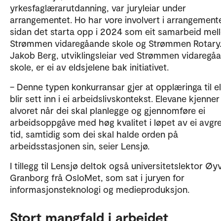
yrkesfaglærarutdanning, var juryleiar under
arrangementet. Ho har vore involvert i arrangement
sidan det starta opp i 2024 som eit samarbeid mel
Strømmen vidaregåande skole og Strømmen Rotary.
Jakob Berg, utviklingsleiar ved Strømmen vidaregå
skole, er ei av eldsjelene bak initiativet.
– Denne typen konkurransar gjer at opplæringa til e
blir sett inn i ei arbeidslivskontekst. Elevane kjenner
alvoret når dei skal planlegge og gjennomføre ei
arbeidsoppgåve med høg kvalitet i løpet av ei avgr
tid, samtidig som dei skal halde orden på
arbeidsstasjonen sin, seier Lensjø.
I tillegg til Lensjø deltok også universitetslektor Øy
Granborg frå OsloMet, som sat i juryen for
informasjonsteknologi og medieproduksjon.
Stort mangfald i arbeidet