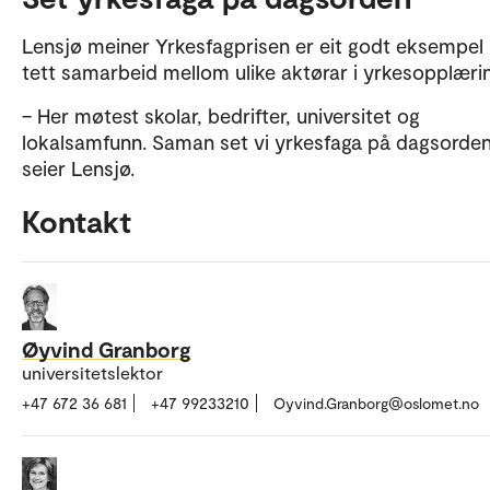
Lensjø meiner Yrkesfagprisen er eit godt eksempel
tett samarbeid mellom ulike aktørar i yrkesopplæri
– Her møtest skolar, bedrifter, universitet og
lokalsamfunn. Saman set vi yrkesfaga på dagsorde
seier Lensjø.
Kontakt
Øyvind Granborg
universitetslektor
+47 672 36 681
+47 99233210
Oyvind.Granborg@oslomet.no