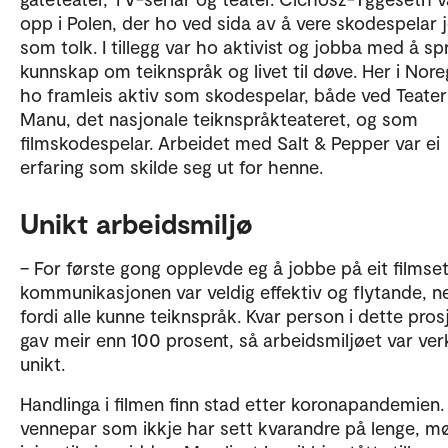
opp i Polen, der ho ved sida av å vere skodespelar
som tolk. I tillegg var ho aktivist og jobba med å sp
kunnskap om teiknspråk og livet til døve. Her i Nore
ho framleis aktiv som skodespelar, både ved Teater
Manu, det nasjonale teiknspråkteateret, og som
filmskodespelar. Arbeidet med Salt & Pepper var ei
erfaring som skilde seg ut for henne.
Unikt arbeidsmiljø
– For første gong opplevde eg å jobbe på eit filmset
kommunikasjonen var veldig effektiv og flytande, n
fordi alle kunne teiknspråk. Kvar person i dette pros
gav meir enn 100 prosent, så arbeidsmiljøet var ver
unikt.
Handlinga i filmen finn stad etter koronapandemien.
vennepar som ikkje har sett kvarandre på lenge, m