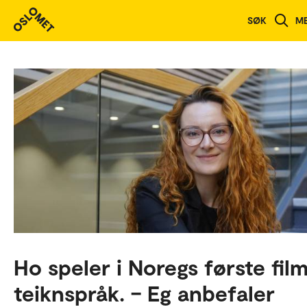
SØK
M
Ho speler i Noregs første fil
teiknspråk. – Eg anbefaler