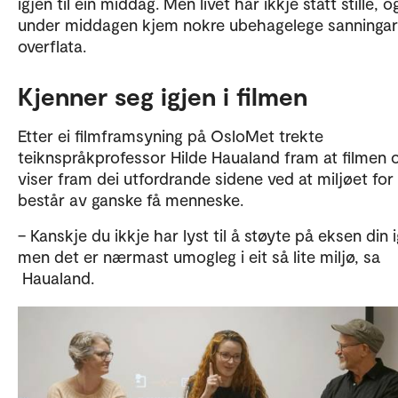
igjen til ein middag. Men livet har ikkje stått stille, o
under middagen kjem nokre ubehagelege sanningar 
overflata.
Kjenner seg igjen i filmen
Etter ei filmframsyning på OsloMet trekte
teiknspråkprofessor Hilde Haualand fram at filmen 
viser fram dei utfordrande sidene ved at miljøet for
består av ganske få menneske.
– Kanskje du ikkje har lyst til å støyte på eksen din i
men det er nærmast umogleg i eit så lite miljø, sa
Haualand.