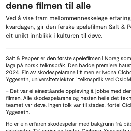
denne filmen til alle
Ved å vise fram mellommenneskelege erfaringa
kvardagen, gir den ferske spelefilmen Salt & 
eit unikt innblikk i kulturen til døve.
Salt & Pepper er den første spelefilmen i Noreg som
laga på norsk teiknspråk. Den hadde premiere haus
2024. Ein av skodespelarane i filmen er Iwona Cich
Yggeseth, universitetslektor i teiknspråk ved OsloM
– Det var ei eineståande oppleving å jobbe med de
filmen. Alle skodespelarane og nesten heile det tek
teamet var døve. Ingen tolk var til stades, fortel Ci
Yggeseth.
Ho er ein erfaren skodespelar med bakgrunn frå bå
gateteater, TV-seriar og teater. Cichosz-Yggeseth 