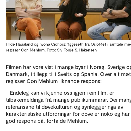
Hilde Haualand og Iwona Cichosz-Yggeseth frå OsloMet i samtale me
regissør Con Mehlum. Foto: Siv Tonje S. Håkensen
Filmen har vore vist i mange byar i Noreg, Sverige o
Danmark, i tillegg til i Sveits og Spania. Over alt mø
regissør Con Mehlum liknande respons:
– Endeleg kan vi kjenne oss igjen i ein film, er
tilbakemeldinga frå mange publikummarar. Dei man
referansane til døvekulturen og synleggjeringa av
karakteristiske utfordringar for døve er noko eg har 
god respons på, fortalde Mehlum.