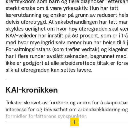
kreftsykdom som barn og flere diagnoser i etterkan
sterkt ønske om å være yrkesaktiv. Hun har tatt
lærerutdanning og ønsker på grunn av redusert hel
delvis uføretrygd. At saksbehandlingen har tatt man
skyldes uenighet om hvor høy uføregraden skal vær
NAV-veileder har innstilt på 60 prosent, som er i tr
med hvor mye Ingrid selv mener hun har helse til å 
Forvaltningsinstans (som treffer vedtak) og klagein
har i flere runder avslått søknaden, begrunnet med 
ikke er godgjort at alle arbeidsrettede tiltak er fors
slik at uføregraden kan settes lavere.
KAI-kronikken
Tekster skrevet av forskere og andre for å skape stø
interesse for og bevissthet om arbeidsinkludering og
formidler forfatterens synspunkter.
Ønsker du å skrive for KAI-kronikken? Ta kontakt me