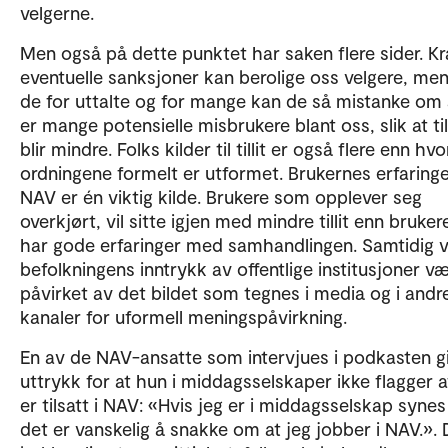
velgerne.
Men også på dette punktet har saken flere sider. K
eventuelle sanksjoner kan berolige oss velgere, men 
de for uttalte og for mange kan de så mistanke om 
er mange potensielle misbrukere blant oss, slik at til
blir mindre. Folks kilder til tillit er også flere enn hv
ordningene formelt er utformet. Brukernes erfaring
NAV er én viktig kilde. Brukere som opplever seg
overkjørt, vil sitte igjen med mindre tillit enn bruke
har gode erfaringer med samhandlingen. Samtidig v
befolkningens inntrykk av offentlige institusjoner v
påvirket av det bildet som tegnes i media og i andr
kanaler for uformell meningspåvirkning.
En av de NAV-ansatte som intervjues i podkasten g
uttrykk for at hun i middagsselskaper ikke flagger 
er tilsatt i NAV: «Hvis jeg er i middagsselskap synes
det er vanskelig å snakke om at jeg jobber i NAV.». 