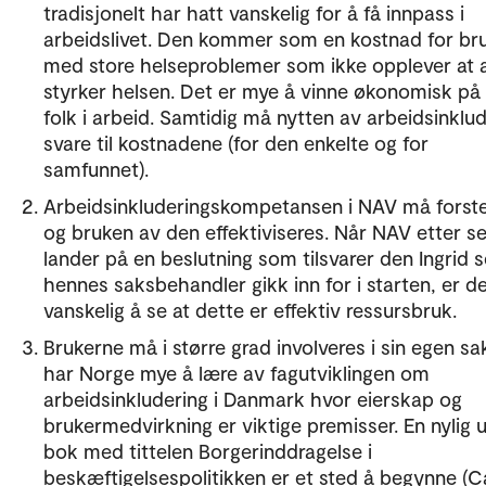
tradisjonelt har hatt vanskelig for å få innpass i
arbeidslivet. Den kommer som en kostnad for br
med store helseproblemer som ikke opplever at 
styrker helsen. Det er mye å vinne økonomisk på 
folk i arbeid. Samtidig må nytten av arbeidsinklu
svare til kostnadene (for den enkelte og for
samfunnet).
Arbeidsinkluderingskompetansen i NAV må forst
og bruken av den effektiviseres. Når NAV etter s
lander på en beslutning som tilsvarer den Ingrid s
hennes saksbehandler gikk inn for i starten, er d
vanskelig å se at dette er effektiv ressursbruk.
Brukerne må i større grad involveres i sin egen sa
har Norge mye å lære av fagutviklingen om
arbeidsinkludering i Danmark hvor eierskap og
brukermedvirkning er viktige premisser. En nylig u
bok med tittelen Borgerinddragelse i
beskæftigelsespolitikken er et sted å begynne (C