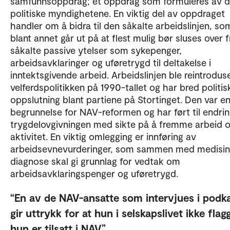
samfunnsoppdrag; et oppdrag som formuleres av 
politiske myndighetene. En viktig del av oppdraget
handler om å bidra til den såkalte arbeidslinjen, so
blant annet går ut på at flest mulig bør sluses over f
såkalte passive ytelser som sykepenger,
arbeidsavklaringer og uføretrygd til deltakelse i
inntektsgivende arbeid. Arbeidslinjen ble reintroduse
velferdspolitikken på 1990-tallet og har bred politis
oppslutning blant partiene på Stortinget. Den var en
begrunnelse for NAV-reformen og har ført til endrin
trygdelovgivningen med sikte på å fremme arbeid 
aktivitet. En viktig omlegging er innføring av
arbeidsevnevurderinger, som sammen med medisi
diagnose skal gi grunnlag for vedtak om
arbeidsavklaringspenger og uføretrygd.
En av de NAV-ansatte som intervjues i podk
gir uttrykk for at hun i selskapslivet ikke flag
hun er tilsatt i NAV