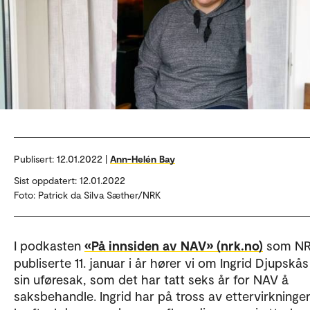
Publisert:
12.01.2022 |
Ann-Helén Bay
Sist oppdatert: 12.01.2022
Foto: Patrick da Silva Sæther/NRK
I podkasten
«På innsiden av NAV» (nrk.no)
som N
publiserte 11. januar i år hører vi om Ingrid Djupskås
sin uføresak, som det har tatt seks år for NAV å
saksbehandle. Ingrid har på tross av ettervirkninge