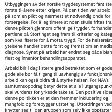
Utbyggingen av det norske trygdesystemet fant ste
første ti-årene etter krigen. På den tiden var arbeid
på som en plikt og nærmest et nødvendig onde for
forsørgelse. For å legitimere at noen skulle fritas fra
denne plikten gjennom offentlige trygder, forhandle
partiene på Stortinget seg fram til kriterier og kate
som kvalifiserte for å motta trygd. For de helserela
ytelsene handlet dette først og fremst om en medis
diagnose. Synet på arbeid har endret seg både blan
flest og innenfor behandlingsapparatet.
Arbeid blir i dag i større grad betraktet som et gode
gode alle bør få tilgang til uavhengig av funksjonsni
arbeid kan også bidra til å styrke helsen. For NAVs
samfunnsoppdrag betyr dette at alle i utgangspunk
skal vurderes for yrkesdeltakelse. Den positive side
denne politikken er at den fremmer inkludering og
mangfold og forebygger utstøting. Utfordringen ve
knytter seg til den gruppen som selv ikke oppfatter