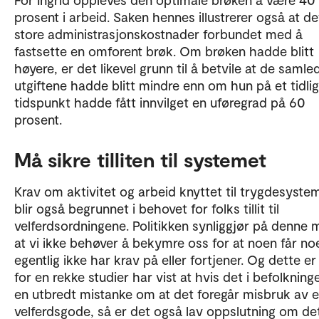
prosent i arbeid. Saken hennes illustrerer også at de
store administrasjonskostnader forbundet med å
fastsette en omforent brøk. Om brøken hadde blitt
høyere, er det likevel grunn til å betvile at de samle
utgiftene hadde blitt mindre enn om hun på et tidli
tidspunkt hadde fått innvilget en uføregrad på 60
prosent.
Må sikre tilliten til systemet
Krav om aktivitet og arbeid knyttet til trygdesyste
blir også begrunnet i behovet for folks tillit til
velferdsordningene. Politikken synliggjør på denne 
at vi ikke behøver å bekymre oss for at noen får no
egentlig ikke har krav på eller fortjener. Og dette er 
for en rekke studier har vist at hvis det i befolkning
en utbredt mistanke om at det foregår misbruk av e
velferdsgode, så er det også lav oppslutning om det