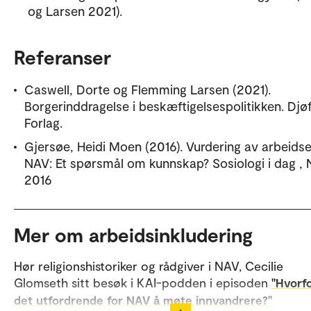
og Larsen 2021).
Referanser
Caswell, Dorte og Flemming Larsen (2021).
Borgerinddragelse i beskæftigelsespolitikken. Djø
Forlag.
Gjersøe, Heidi Moen (2016). Vurdering av arbeidse
NAV: Et spørsmål om kunnskap? Sosiologi i dag , N
2016
Mer om arbeidsinkludering
Hør religionshistoriker og rådgiver i NAV, Cecilie
Glomseth sitt besøk i KAI-podden i episoden
"Hvorfo
det utfordrende for NAV å møte innvandrere?"