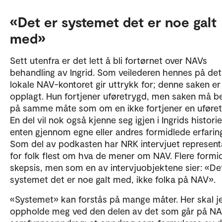
redaktørene:
«Det er systemet det er noe galt
Ann-Helén Bay
med»
Heidi Moen Gjersøe
Sett utenfra er det lett å bli fortørnet over NAVs
behandling av Ingrid. Som veilederen hennes på det
for mer
Sjekk bibliotek for arbeidsinkludering
lokale NAV-kontoret gir uttrykk for; denne saken er
arbeidsinkluderingsforskning.
opplagt. Hun fortjener uføretrygd, men saken må b
på samme måte som om en ikke fortjener en uføret
En del vil nok også kjenne seg igjen i Ingrids historie
enten gjennom egne eller andres formidlede erfaring
Som del av podkasten har NRK intervjuet represent
for folk flest om hva de mener om NAV. Flere formid
skepsis, men som en av intervjuobjektene sier: «De
systemet det er noe galt med, ikke folka på NAV».
«Systemet» kan forstås på mange måter. Her skal j
oppholde meg ved den delen av det som går på N