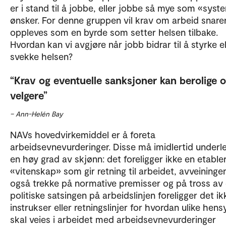
er i stand til å jobbe, eller jobbe så mye som «syst
ønsker. For denne gruppen vil krav om arbeid snare
oppleves som en byrde som setter helsen tilbake.
Hvordan kan vi avgjøre når jobb bidrar til å styrke el
svekke helsen?
Krav og eventuelle sanksjoner kan berolige 
velgere
– Ann-Helén Bay
NAVs hovedvirkemiddel er å foreta
arbeidsevnevurderinger. Disse må imidlertid underl
en høy grad av skjønn: det foreligger ikke en etable
«vitenskap» som gir retning til arbeidet, avveiningen
også trekke på normative premisser og på tross av
politiske satsingen på arbeidslinjen foreligger det ik
instrukser eller retningslinjer for hvordan ulike hens
skal veies i arbeidet med arbeidsevnevurderinger