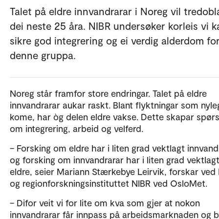
Talet på eldre innvandrarar i Noreg vil tredobl
dei neste 25 åra. NIBR undersøker korleis vi k
sikre god integrering og ei verdig alderdom fo
denne gruppa.
Noreg står framfor store endringar. Talet på eldre
innvandrarar aukar raskt. Blant flyktningar som nyle
kome, har òg delen eldre vakse. Dette skapar spør
om integrering, arbeid og velferd.
– Forsking om eldre har i liten grad vektlagt innvand
og forsking om innvandrarar har i liten grad vektlag
eldre, seier Mariann Stærkebye Leirvik, forskar ved
og regionforskningsinstituttet NIBR ved OsloMet.
– Difor veit vi for lite om kva som gjer at nokon
innvandrarar får innpass på arbeidsmarknaden og bl