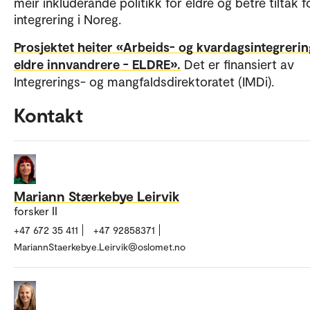
meir inkluderande politikk for eldre og betre tiltak f
integrering i Noreg.
Prosjektet heiter «Arbeids- og kvardagsintegrerin
eldre innvandrere - ELDRE».
Det er finansiert av
Integrerings- og mangfaldsdirektoratet (IMDi).
Kontakt
Mariann Stærkebye Leirvik
forsker II
+47 672 35 411
+47 92858371
MariannStaerkebye.Leirvik@oslomet.no