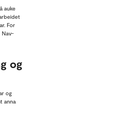
 å auke
arbeidet
ar. For
l Nav-
ng og
ar og
nt anna