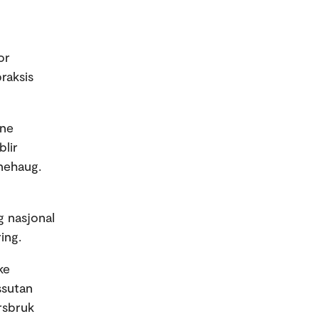
or
raksis
ane
blir
Enehaug.
g nasjonal
ring.
ke
ssutan
rsbruk