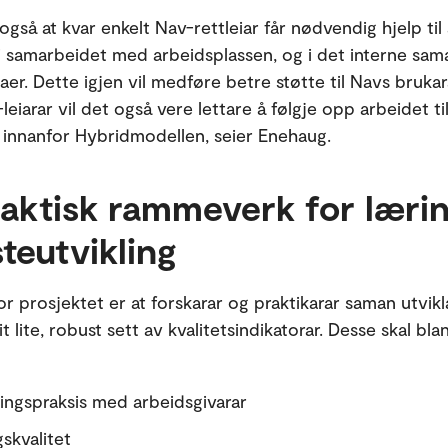
også at kvar enkelt Nav-rettleiar får nødvendig hjelp til
 i samarbeidet med arbeidsplassen, og i det interne sam
er. Dette igjen vil medføre betre støtte til Navs brukar
leiarar vil det også vere lettare å følgje opp arbeidet ti
n innanfor Hybridmodellen, seier Enehaug.
raktisk rammeverk for læri
teutvikling
or prosjektet er at forskarar og praktikarar saman utvikl
t lite, robust sett av kvalitetsindikatorar. Desse skal bla
ngspraksis med arbeidsgivarar
gskvalitet