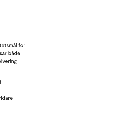
tetsmål for
nsar både
lvering
i
vidare