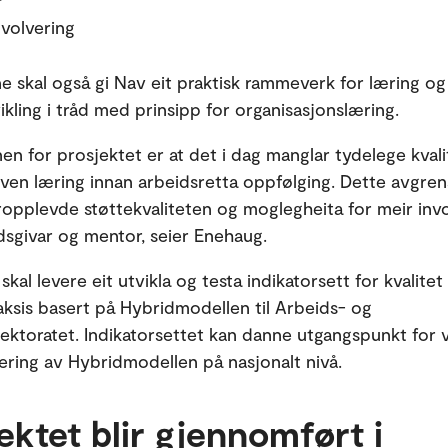
volvering
ne skal også gi Nav eit praktisk rammeverk for læring og
ikling i tråd med prinsipp for organisasjonslæring.
en for prosjektet er at det i dag manglar tydelege kvali
riven læring innan arbeidsretta oppfølging. Dette avgre
opplevde støttekvaliteten og moglegheita for meir invo
sgivar og mentor, seier Enehaug.
skal levere eit utvikla og testa indikatorsett for kvalitet 
raksis basert på Hybridmodellen til Arbeids- og
rektoratet. Indikatorsettet kan danne utgangspunkt for 
ring av Hybridmodellen på nasjonalt nivå.
ektet blir gjennomført i