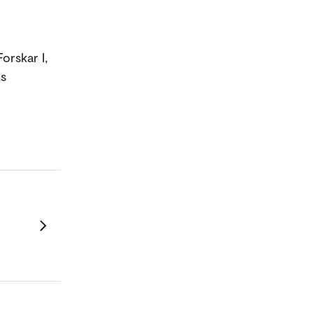
orskar I,
es