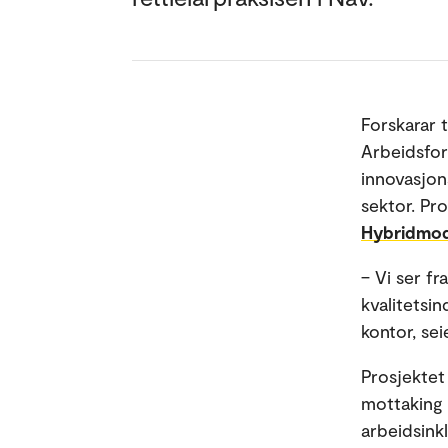
Forskarar 
Arbeidsfor
innovasjons
sektor. Pro
Hybridmod
– Vi ser f
kvalitetsi
kontor, sei
Prosjektet
mottaking i
arbeidsink