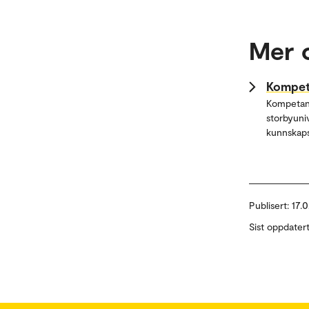
Mer 
Kompeta
Kompetans
storbyuni
kunnskaps
Publisert:
17.0
Sist oppdater