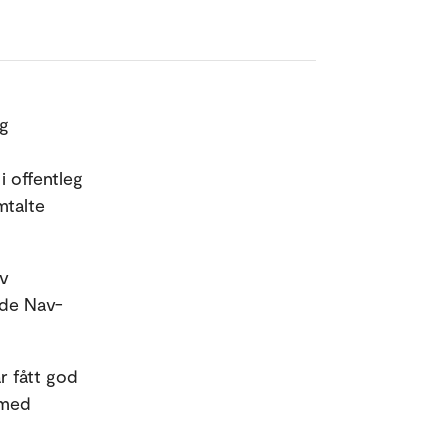
og
i offentleg
mtalte
av
lde Nav-
r fått god
 med