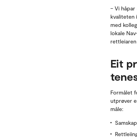
– Vi håpar 
kvaliteten
med kollega
lokale Nav-
rettleiare
Eit p
tenes
Formålet f
utprøver ei
måle:
Samskapi
Rettleiin