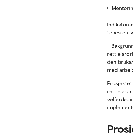
Mentorin
Indikatora
tenesteutv
– Bakgrunn
rettleiard
den brukar
med arbeid
Prosjektet 
rettleiarp
velferdsdi
implemente
Prosj