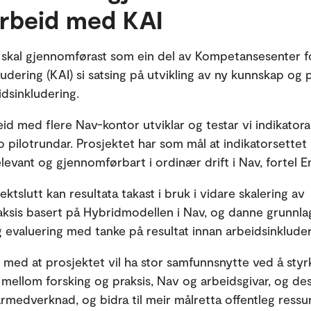
rbeid med KAI
 skal gjennomførast som ein del av Kompetansesenter f
udering (KAI) si satsing på utvikling av ny kunnskap og p
idsinkludering.
eid med flere Nav-kontor utviklar og testar vi indikator
 pilotrundar. Prosjektet har som mål at indikatorsettet 
levant og gjennomførbart i ordinær drift i Nav, fortel 
ektslutt kan resultata takast i bruk i vidare skalering av
raksis basert på Hybridmodellen i Nav, og danne grunnla
g evaluering med tanke på resultat innan arbeidsinklude
r med at prosjektet vil ha stor samfunnsnytte ved å styr
mellom forsking og praksis, Nav og arbeidsgivar, og de
rmedverknad, og bidra til meir målretta offentleg ressu