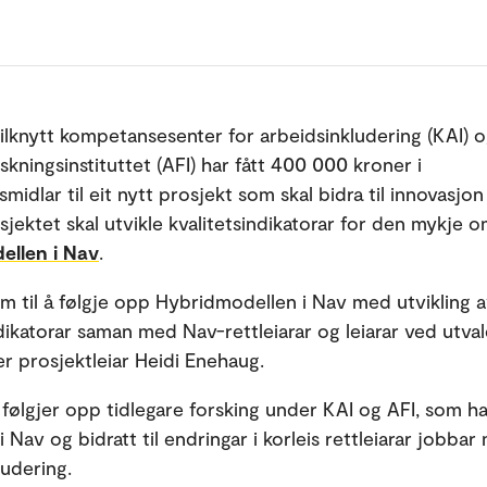
tilknytt kompetansesenter for arbeidsinkludering (KAI) 
skningsinstituttet (AFI) har fått 400 000 kroner i
midlar til eit nytt prosjekt som skal bidra til innovasjon 
sjektet skal utvikle kvalitetsindikatorar for den mykje o
ellen i Nav
.
ram til å følgje opp Hybridmodellen i Nav med utvikling 
ndikatorar saman med Nav-rettleiarar og leiarar ved utva
er prosjektleiar Heidi Enehaug.
 følgjer opp tidlegare forsking under KAI og AFI, som ha
 Nav og bidratt til endringar i korleis rettleiarar jobbar
ludering.