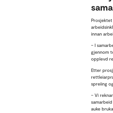
sama
Prosjektet
arbeidsinkl
innan arbe
– I samarb
gjennom to
opplevd re
Etter prosj
rettleiarp
spreiing o
– Vi rekna
samarbeid 
auke bruka