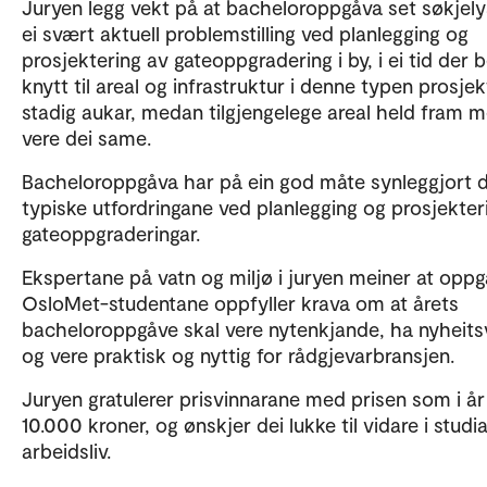
Juryen legg vekt på at bacheloroppgåva set søkjely
ei svært aktuell problemstilling ved planlegging og
prosjektering av gateoppgradering i by, i ei tid der
knytt til areal og infrastruktur i denne typen prosjek
stadig aukar, medan tilgjengelege areal held fram 
vere dei same.
Bacheloroppgåva har på ein god måte synleggjort d
typiske utfordringane ved planlegging og prosjekter
gateoppgraderingar.
Ekspertane på vatn og miljø i juryen meiner at oppgå
OsloMet-studentane oppfyller krava om at årets
bacheloroppgåve skal vere nytenkjande, ha nyheitsv
og vere praktisk og nyttig for rådgjevarbransjen.
Juryen gratulerer prisvinnarane med prisen som i år
10.000 kroner, og ønskjer dei lukke til vidare i studi
arbeidsliv.