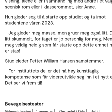
visning, alene eller i samhandling med andre i et val
scenisk rom eller i klasserommet, sier Anne.
Hun gleder seg til å starte opp studiet og ta imot
studentene våren 2023.
– Jeg gleder meg masse, men gruer meg også litt. D
litt skummelt, for faget er jo personlig for meg. Men
meg veldig heldig som får starte opp dette emnet n
er stas!
Studieleder Petter William Hansen samstemmer.
– For instituttets del er det nå høy kunstfaglig
kompetanse som får videreutvikle seg inn i et nytt
Det ser vi frem til!
Bevegelsesteater
Videreutdanning
1 semester
Pilestredet i Oslo
Heltid