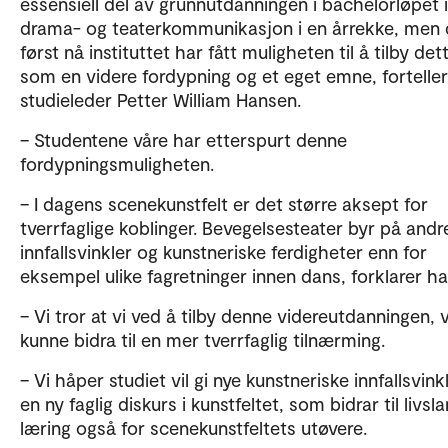
essensiell del av grunnutdanningen i bachelorløpet i
drama- og teaterkommunikasjon i en årrekke, men 
først nå instituttet har fått muligheten til å tilby det
som en videre fordypning og et eget emne, forteller
studieleder Petter William Hansen.
– Studentene våre har etterspurt denne
fordypningsmuligheten.
– I dagens scenekunstfelt er det større aksept for
tverrfaglige koblinger. Bevegelsesteater byr på andr
innfallsvinkler og kunstneriske ferdigheter enn for
eksempel ulike fagretninger innen dans, forklarer ha
– Vi tror at vi ved å tilby denne videreutdanningen, v
kunne bidra til en mer tverrfaglig tilnærming.
– Vi håper studiet vil gi nye kunstneriske innfallsvink
en ny faglig diskurs i kunstfeltet, som bidrar til livsl
læring også for scenekunstfeltets utøvere.