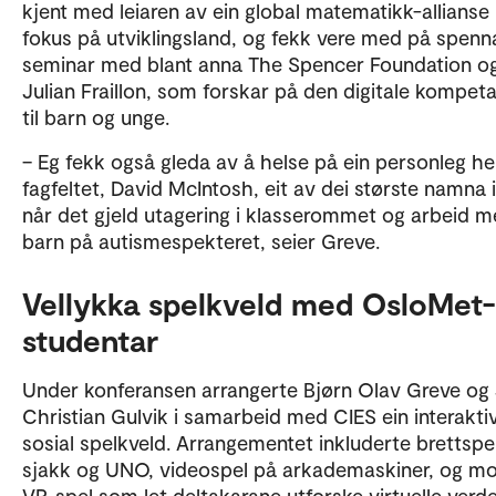
kjent med leiaren av ein global matematikk-allians
fokus på utviklingsland, og fekk vere med på spen
seminar med blant anna The Spencer Foundation o
Julian Fraillon, som forskar på den digitale kompet
til barn og unge.
– Eg fekk også gleda av å helse på ein personleg heil
fagfeltet, David McIntosh, eit av dei største namna 
når det gjeld utagering i klasserommet og arbeid 
barn på autismespekteret, seier Greve.
Vellykka spelkveld med OsloMet-
studentar
Under konferansen arrangerte Bjørn Olav Greve og
Christian Gulvik i samarbeid med CIES ein interakti
sosial spelkveld. Arrangementet inkluderte brettsp
sjakk og UNO, videospel på arkademaskiner, og m
VR-spel som let deltakarane utforske virtuelle verde