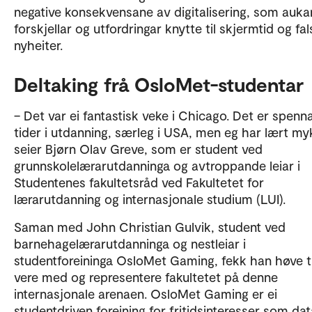
negative konsekvensane av digitalisering, som auk
forskjellar og utfordringar knytte til skjermtid og fa
nyheiter.
Deltaking frå OsloMet-studentar
– Det var ei fantastisk veke i Chicago. Det er spen
tider i utdanning, særleg i USA, men eg har lært my
seier Bjørn Olav Greve, som er student ved
grunnskolelærarutdanninga og avtroppande leiar i
Studentenes fakultetsråd ved Fakultetet for
lærarutdanning og internasjonale studium (LUI).
Saman med John Christian Gulvik, student ved
barnehagelærarutdanninga og nestleiar i
studentforeininga OsloMet Gaming, fekk han høve ti
vere med og representere fakultetet på denne
internasjonale arenaen. OsloMet Gaming er ei
studentdriven foreining for fritidsinteresser som dat