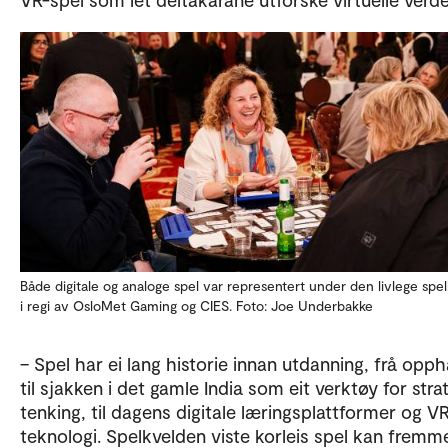
Både digitale og analoge spel var representert under den livlege spe
i regi av OsloMet Gaming og CIES. Foto: Joe Underbakke
– Spel har ei lang historie innan utdanning, frå opp
til sjakken i det gamle India som eit verktøy for stra
tenking, til dagens digitale læringsplattformer og V
teknologi. Spelkvelden viste korleis spel kan fremm