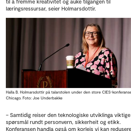
til å fremme kreativitet og auke tilgangen til
læringsressursar, seier Holmarsdottir.
Halla B. Holmarsdottir på talarstolen under den store CIES-konferanse
Chicago. Foto: Joe Underbakke
– Samtidig reiser den teknologiske utviklinga viktige
spørsmål rundt personvern, sikkerheit og etikk.
Konferansen handla også om korleis vi kan redusere