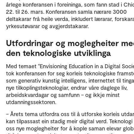
årlege konferansen i foreininga, som fann stad i Ch
22. til 26. mars. Konferansen samla nærare 3000
deltakarar frå heile verda, inkludert lærarar, forskara
yrkesutøvarar og avgjerdstakarar.
Utfordringar og moglegheiter me
den teknologiske utviklinga
Med temaet "Envisioning Education in a Digital Soci
tok konferansen for seg korleis teknologiske framst
som generativ kunstig intelligens, internettet til ting
nye tilkoplingsteknologiar, endrar våre daglege liv,
arbeidskvardagar og samfunn – og ikkje minst
utdanningssektoren.
– Årets tema utfordra oss til å utforske korleis utda
kan tilpassast ein stadig meir digital verd. Teknologi 
oss nye moglegheiter for å kople saman elevar glob