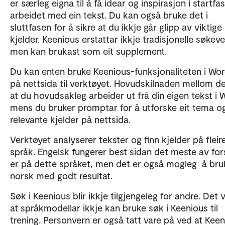
er særleg eigna til å få idear og inspirasjon i startfa
arbeidet med ein tekst. Du kan også bruke det i
sluttfasen for å sikre at du ikkje går glipp av viktige
kjelder. Keenious erstattar ikkje tradisjonelle søkeve
men kan brukast som eit supplement.
Du kan enten bruke Keenious-funksjonaliteten i Word
på nettsida til verktøyet. Hovudskilnaden mellom de
at du hovudsakleg arbeider ut frå din eigen tekst i 
mens du bruker promptar for å utforske eit tema og
relevante kjelder på nettsida.
Verktøyet analyserer tekster og finn kjelder på fleir
språk. Engelsk fungerer best sidan det meste av for
er på dette språket, men det er også mogleg å bru
norsk med godt resultat.
Søk i Keenious blir ikkje tilgjengeleg for andre. Det v
at språkmodellar ikkje kan bruke søk i Keenious til
trening. Personvern er også tatt vare på ved at Kee