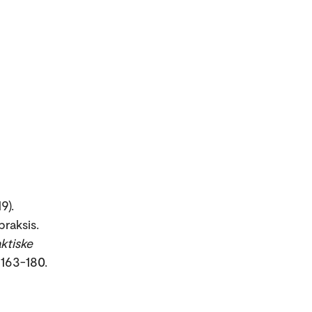
9).
raksis.
ktiske
. 163-180.