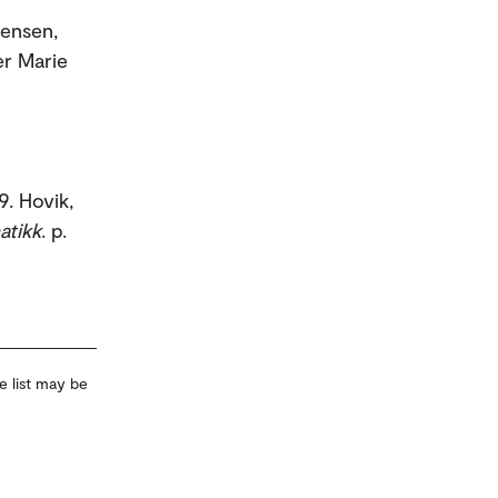
tensen,
er Marie
. Hovik,
atikk
. p.
e list may be