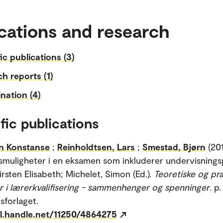
cations and research
fic publications (3)
h reports (1)
nation (4)
fic publications
en Konstanse
;
Reinholdtsen, Lars
;
Smestad, Bjørn
(201
smuligheter i en eksamen som inkluderer undervisningsp
irsten Elisabeth; Michelet, Simon (Ed.).
Teoretiske og pra
 i lærerkvalifisering - sammenhenger og spenninger
. p
sforlaget.
dl.handle.net/11250/4864275