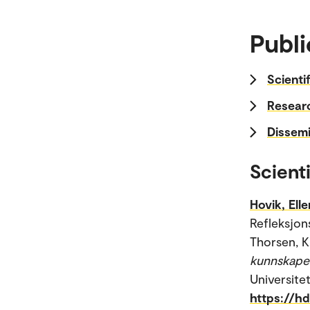
Publi
Scienti
Researc
Dissemi
Scienti
Hovik, Ell
Refleksjon
Thorsen, K
kunnskaper
Universitet
https://h