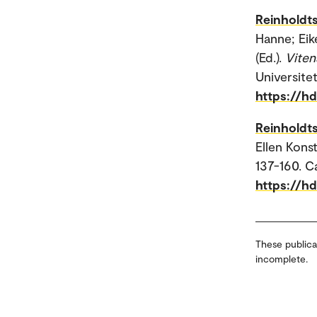
Reinholdts
Hanne; Eik
(Ed.).
Viten
Universitet
https://h
Reinholdts
Ellen Konst
137-160. 
https://h
These publica
incomplete.