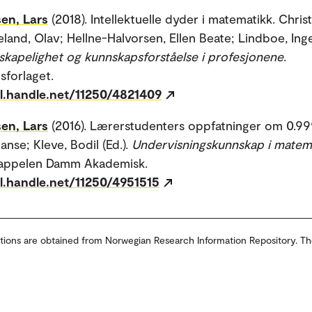
en, Lars
(2018). Intellektuelle dyder i matematikk. Chris
eland, Olav; Hellne-Halvorsen, Ellen Beate; Lindboe, Ing
skapelighet og kunnskapsforståelse i profesjonene
.
sforlaget.
dl.handle.net/11250/4821409
en, Lars
(2016). Lærerstudenters oppfatninger om 0.999
anse; Kleve, Bodil (Ed.).
Undervisningskunnskap i matem
Cappelen Damm Akademisk.
dl.handle.net/11250/4951515
tions are obtained from Norwegian Research Information Repository. Th