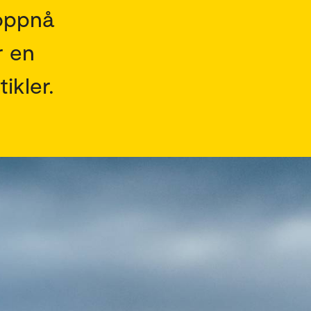
 oppnå
r en
ikler.