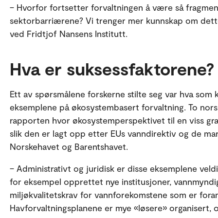
– Hvorfor fortsetter forvaltningen å være så fragment
sektorbarriærene? Vi trenger mer kunnskap om dette, 
ved Fridtjof Nansens Institutt.
Hva er suksessfaktorene?
Ett av spørsmålene forskerne stilte seg var hva som
eksemplene på økosystembasert forvaltning. To nors
rapporten hvor økosystemperspektivet til en viss gra
slik den er lagt opp etter EUs vanndirektiv og de ma
Norskehavet og Barentshavet.
– Administrativt og juridisk er disse eksemplene veldi
for eksempel opprettet nye institusjoner, vannmyndig
miljøkvalitetskrav for vannforekomstene som er foran
Havforvaltningsplanene er mye «løsere» organisert, og