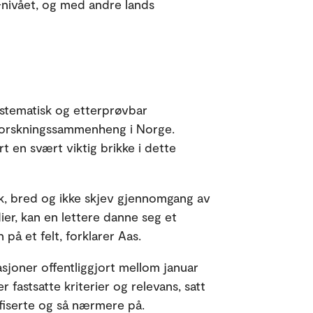
-nivået, og med andre lands
ystematisk og etterprøvbar
iljøforskningssammenheng i Norge.
 en svært viktig brikke i dette
isk, bred og ikke skjev gjennomgang av
udier, kan en lettere danne seg et
 på et felt, forklarer Aas.
asjoner offentliggjort mellom januar
 fastsatte kriterier og relevans, satt
ifiserte og så nærmere på.