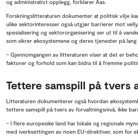
og administrativt opplegg, forklarer Aas.
Forskningslitteraturen dokumenter at politisk vilje ka
ulike sektorinteresser også utgjør barrierer mot vel
spesialisering og sektororganisering ser ut til å vansk
som sikrer økosystemene og deres tjenester på lang 
– Gjennomgangen av litteraturen viser at det er beho
faktorer og forhold som kan bidra til å fremme politis
Tettere samspill på tvers 
Litteraturen dokumenterer også hvordan økosystemb
tettere samspill på tvers av forvaltningsnivå, ikke ba
– I flere europeiske land har lokale og regionale mynd
med iverksettingen av noen EU-direktiver, som for e