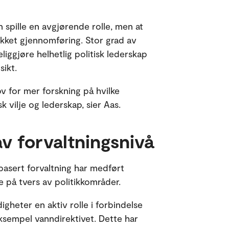
n spille en avgjørende rolle, men at
lykket gjennomføring. Stor grad av
eliggjøre helhetlig politisk lederskap
sikt.
v for mer forskning på hvilke
k vilje og lederskap, sier Aas.
av forvaltningsnivå
asert forvaltning har medført
re på tvers av politikkområder.
igheter en aktiv rolle i forbindelse
ksempel vanndirektivet. Dette har