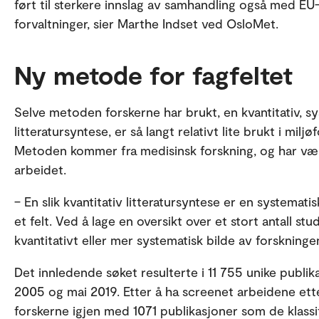
ført til sterkere innslag av samhandling også med EU
forvaltninger, sier Marthe Indset ved OsloMet.
Ny metode for fagfeltet
Selve metoden forskerne har brukt, en kvantitativ, s
litteratursyntese, er så langt relativt lite brukt i m
Metoden kommer fra medisinsk forskning, og har vært
arbeidet.
– En slik kvantitativ litteratursyntese er en systemat
et felt. Ved å lage en oversikt over et stort antall st
kvantitativt eller mer systematisk bilde av forskningen
Det innledende søket resulterte i 11 755 unike publik
2005 og mai 2019. Etter å ha screenet arbeidene etter
forskerne igjen med 1071 publikasjoner som de klass