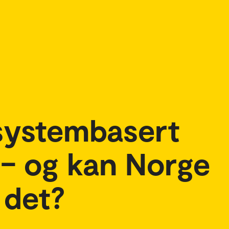
systembasert
 – og kan Norge
 det?