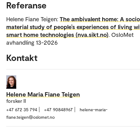
Referanse
Helene Fiane Teigen:
The ambivalent home: A socio
material study of people’s experiences of living w
smart home technologies (nva.sikt.no)
. OsloMet
avhandling 13-2026
Kontakt
Helene Maria Fiane Teigen
forsker II
+47 672 35 794
+47 90848967
helene-maria-
fiane.teigen@oslomet.no