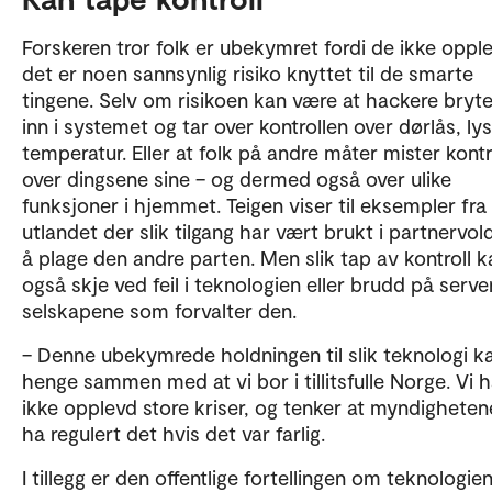
Forskeren tror folk er ubekymret fordi de ikke opple
det er noen sannsynlig risiko knyttet til de smarte
tingene. Selv om risikoen kan være at hackere bryt
inn i systemet og tar over kontrollen over dørlås, ly
temperatur. Eller at folk på andre måter mister kontr
over dingsene sine – og dermed også over ulike
funksjoner i hjemmet. Teigen viser til eksempler fra
utlandet der slik tilgang har vært brukt i partnervold
å plage den andre parten. Men slik tap av kontroll k
også skje ved feil i teknologien eller brudd på server
selskapene som forvalter den.
– Denne ubekymrede holdningen til slik teknologi k
henge sammen med at vi bor i tillitsfulle Norge. Vi h
ikke opplevd store kriser, og tenker at myndighetene
ha regulert det hvis det var farlig.
I tillegg er den offentlige fortellingen om teknologie