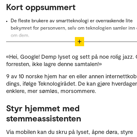
Kort oppsummert
De fleste brukere av smartteknologi er overraskende lite
bekymret for personvern, selv om teknologien samler inn 
om dem.
Mange stoler på teknologiselskapene, mener de ikke er
«interessante» nok til å overvåkes, eller ser datainnsamlin
«Hei, Google! Demp lyset og sett på noe rolig jazz.
en uunngåelig del av moderne liv.
forresten, ikke lagre denne samtalen!»
Forsker mener vi burde være mer bekymret for risikoene,
9 av 10 norske hjem har en eller annen internettkob
datainnsamling, hacking og tap av kontroll over smarthjem
dings, ifølge Teknologirådet. De kan gjøre hverdage
enheter.
enklere, mer sømløs, morsommere.
Oppsummeringen er laget av KI og kvalitetssikret av
Styr hjemmet med
OsloMet.
stemmeassistenten
Via mobilen kan du skru på lyset, åpne døra, styre