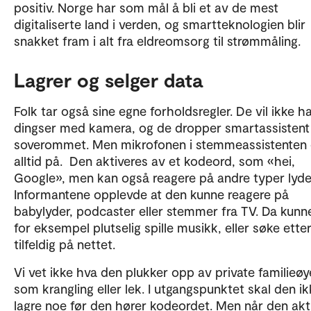
positiv. Norge har som mål å bli et av de mest
digitaliserte land i verden, og smartteknologien blir
snakket fram i alt fra eldreomsorg til strømmåling.
Lagrer og selger data
Folk tar også sine egne forholdsregler. De vil ikke h
dingser med kamera, og de dropper smartassistent
soverommet. Men mikrofonen i stemmeassistenten 
alltid på. Den aktiveres av et kodeord, som «hei,
Google», men kan også reagere på andre typer lyde
Informantene opplevde at den kunne reagere på
babylyder, podcaster eller stemmer fra TV. Da kunn
for eksempel plutselig spille musikk, eller søke ette
tilfeldig på nettet.
Vi vet ikke hva den plukker opp av private familieøy
som krangling eller lek. I utgangspunktet skal den ik
lagre noe før den hører kodeordet. Men når den akt