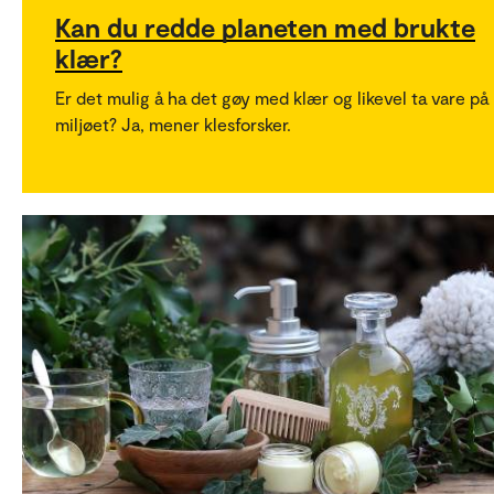
Kan du redde planeten med brukte
klær?
Er det mulig å ha det gøy med klær og likevel ta vare på
miljøet? Ja, mener klesforsker.