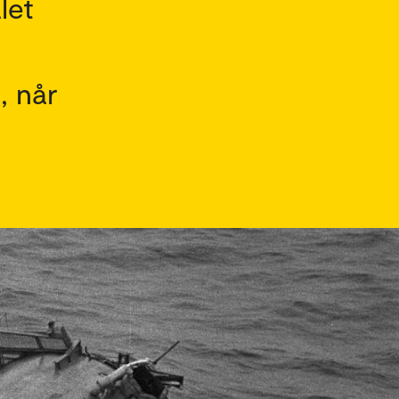
let
, når