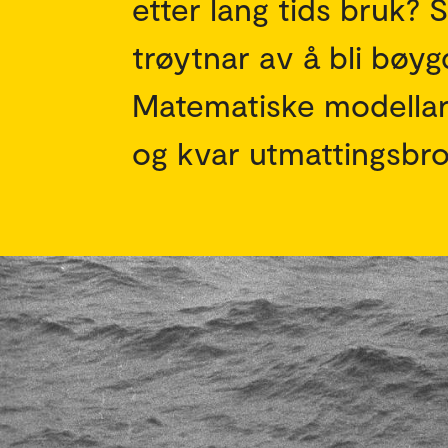
etter lang tids bruk? 
trøytnar av å bli bøy
Matematiske modellar 
og kvar utmattingsbro