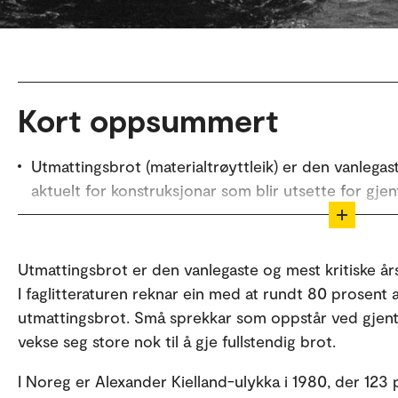
Kort oppsummert
Utmattingsbrot (materialtrøyttleik) er den vanlegast
aktuelt for konstruksjonar som blir utsette for gjen
Forskar Sigbjørn Tveit ved OsloMet har utvikla ma
simuleringar for å føreseie når, kvar og korleis utma
Utmattingsbrot er den vanlegaste og mest kritiske års
solcelleanlegg av aluminium til havs.
I faglitteraturen reknar ein med at rundt 80 prosent 
Ved å simulere formingsprosessen (kaldforming) kan
utmattingsbrot. Små sprekkar som oppstår ved gjent
restspenningar i materialet, noko som gjev meir real
vekse seg store nok til å gje fullstendig brot.
utmattingskapasiteten og dermed tryggare konstru
I Noreg er Alexander Kielland-ulykka i 1980, der 12
Metoden er óg relevant for 3D-printa metallkomp