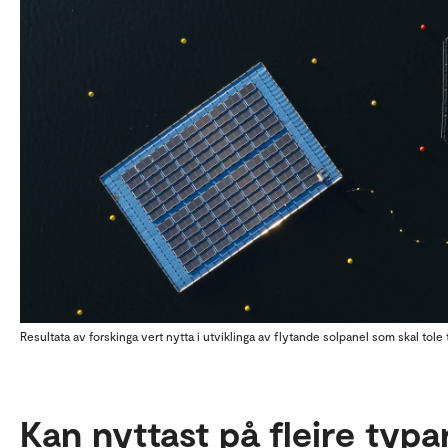
Resultata av forskinga vert nytta i utviklinga av flytande solpanel som skal tole 
Kan nyttast på fleire typa