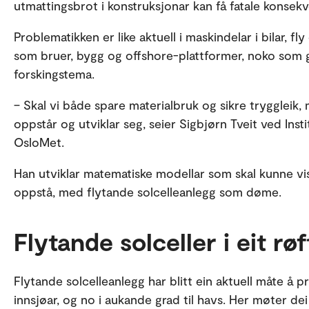
utmattingsbrot i konstruksjonar kan få fatale konsekv
konstruksjonar, og forskinga har direkte nytteverdi
omstillinga.
Problematikken er like aktuell i maskindelar i bilar, fl
som bruer, bygg og offshore-plattformer, noko som gj
Kort oppsummert er delvis laga ved hjelp av Sikt KI. 
forskingstema.
– Skal vi både spare materialbruk og sikre tryggleik, m
oppstår og utviklar seg, seier Sigbjørn Tveit ved Inst
OsloMet.
Han utviklar matematiske modellar som skal kunne vis
oppstå, med flytande solcelleanlegg som døme.
Flytande solceller i eit rø
Flytande solcelleanlegg har blitt ein aktuell måte å p
innsjøar, og no i aukande grad til havs. Her møter dei 