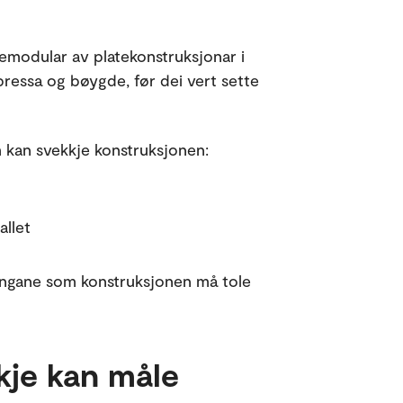
lemodular av platekonstruksjonar i
 pressa og bøygde, før dei vert sette
 kan svekkje konstruksjonen:
allet
tningane som konstruksjonen må tole
kkje kan måle