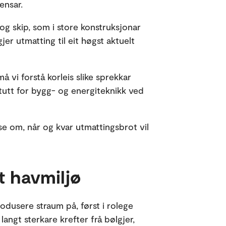
ensar.
 for industrien og den grøne
y og skip, som i store konstruksjonar
er utmatting til eit høgst aktuelt
Teksten er kvalitetssikra av OsloMet.
å vi forstå korleis slike sprekkar
itutt for bygg- og energiteknikk ved
e om, når og kvar utmattingsbrot vil
ft havmiljø
rodusere straum på, først i rolege
langt sterkare krefter frå bølgjer,