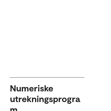
Numeriske
utrekningsprogra
m