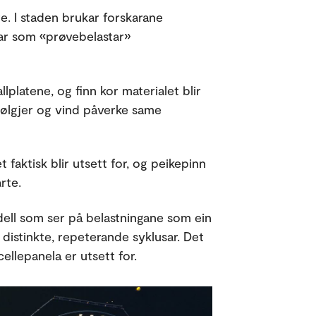
e. I staden brukar forskarane
ar som «prøvebelastar»
platene, og finn kor materialet blir
bølgjer og vind påverke same
t faktisk blir utsett for, og peikepinn
rte.
dell som ser på belastningane som ein
 distinkte, repeterande syklusar. Det
ellepanela er utsett for.