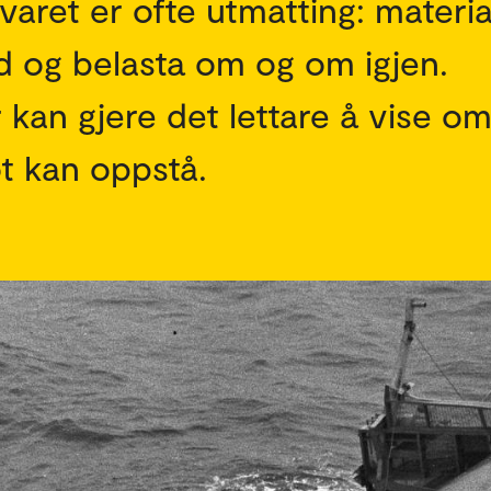
Svaret er ofte utmatting: materia
gd og belasta om og om igjen.
kan gjere det lettare å vise om
t kan oppstå.