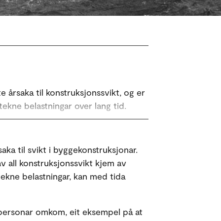
e årsaka til konstruksjonssvikt, og er
tekne belastningar over lang tid.
tematiske modellar og numeriske
ttingsbrot oppstår, spesielt i flytande
aka til svikt i byggekonstruksjonar.
av all konstruksjonssvikt kjem av
 ein ta omsyn til tynning og
ekne belastningar, kan med tida
istiske analysar av
ksjonar.
3 personar omkom, eit eksempel på at
onentar og andre marine