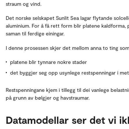
straum og vind.
Det norske selskapet Sunlit Sea lagar flytande solcel
aluminium. For å få rett form blir platene kaldforma,
saman til ferdige einingar.
I denne prosessen skjer det mellom anna to ting som
platene blir tynnare nokre stader
det byggjer seg opp usynlege restspenningar i met
Restspenningane kjem i tillegg til dei vanlege belas
på grunn av bølgjer og havstraumar.
Datamodellar ser det vi i