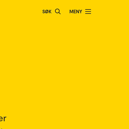
SØK
MENY
er