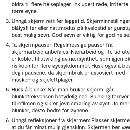
bidra til flere helseplager, inkludert røde, irriterte
tørre øyne.
Unngå skjerm rett før leggetid. Skjerminnstilling
blålysfilter eller nattmodus på kveldstid er gunsti
best mulig søvn. God søvn er viktig for god helse
Ta skjermpauser: Regelmessige pauser fra
skjermarbeid anbefales. Nærarbeid og lite tid ut
er koblet til utvikling av nærsynthet, som igjen ø
risikoen for flere øyesykdommer. Husk også å be
deg i pausene, da skjermbruk er assosiert med
muskel- og skjelettplager.
Husk å blunke: Når man bruker skjerm, går
blunkefrekvensen betydelig ned. Blunking fornyer
tårefilmen og sikrer jevn smøring av øyet. Jo mer
blunker, desto bedre for øynene.
Unngå refleksjoner fra skjermen: Plasser skjermen
at du får minst mulig gjenskinn. Skjermen bør væ