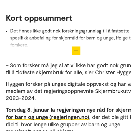
Kort oppsummert
Det finnes ikke godt nok forskningsgrunnlag til å fastsette
spesifikk anbefaling for skjermtid for barn og unge, ifølge 
forskere.
Balanse er nøkkelen: Regulering av skjermbruk bør fokuse
balanse i barn og unges liv – mellom fritid, læring, fysisk a
– Som forsker må jeg si at vi ikke har godt nok gru
og avslapping – snarere enn eksakte tidsgrenser.
til å tidfeste skjermbruk for alle, sier Christer Hyg
Skjermbruk sent på kvelden kan påvirke søvnkvalitet negat
Hyggen forsker på unges digitale oppvekst og har 
grunn av blått lys og kognitiv aktivering. Skjermfrie period
medlem av det regjeringsoppnevnte Skjermbrukutva
leggetid anbefales.
2023-2024.
Dialog med barna er viktig: Foreldre bør reflektere over h
Torsdag 8. januar la regjeringen nye råd for skje
bekymrer seg for ved barnas skjermbruk, og gå i dialog m
for barn og unge (regjeringen.no)
, der det ble gitt 
barna for å samarbeide om balanse og trygg skjermbruk.
råd til hvor lenge ulike grupper av barn og unge