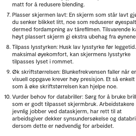
matt for å redusere blending.
Plasser skjermen lavt: En skjerm som står lavt gj
du senker blikket litt, noe som reduserer øyespal
dermed fordampning av tårefilmen. Tilsvarende k
høyt plassert skjerm gi ekstra ubehag fra øynene
Tilpass lysstyrken: Husk lav lysstyrke før leggetid
maksimal øyekomfort, kan skjermens lysstyrke
tilpasses lyset i rommet.
Øk skriftstørrelsen: Blunkefrekvensen faller når e
visuell oppgave krever høy presisjon. Et så enkelt 
som å øke skriftstørrelsen kan hjelpe noe.
Vurder behov for databriller: Sørg for å bruke bril
som er godt tilpasset skjermbruk. Arbeidstaker
jevnlig jobber ved dataskjerm, har rett til at
arbeidsgiver dekker synsundersøkelse og databril
dersom dette er nødvendig for arbeidet.