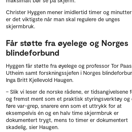
maksimalt bør se på skjerm.
Deler av Kort oppsummert er laget ved hjelp av SIKT
chat. Teksten er kvalitetssikret av OsloMet.
Christer Hyggen mener imidlertid timer og minutter
er det viktigste når man skal regulere de unges
skjermbruk.
Får støtte fra øyelege og Norges
blindeforbund
Hyggen får støtte fra øyelege og professor Tor Paa
Utheim samt forskningssjefen i Norges blindeforbu
Inga Britt Kjellevold Haugen.
– Slik vi leser de norske rådene, er tidsangivelsene f
og fremst ment som et praktisk styringsverktøy og 
føre var-grep, snarere enn som et uttrykk for at
eksempelvis én og en halv time skjermbruk er
dokumentert trygt, mens to timer er dokumentert
skadelig, sier Haugen.