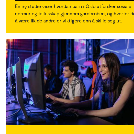
En ny studie viser hvordan barn i Oslo utforsker sosiale
normer og fellesskap gjennom garderoben, og hvorfor d
å være lik de andre er viktigere enn å skille seg ut.