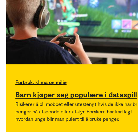
Forbruk, klima og miljø
Barn kjøper seg populære i dataspill
Risikerer å bli mobbet eller utestengt hvis de ikke har b
penger på utseende eller utstyr. Forskere har kartlagt
hvordan unge blir manipulert til å bruke penger.