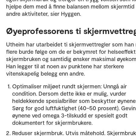
hjelpe dem med å finne balansen mellom skjermtid
andre aktiviteter, sier Hyggen.
Øyeprofessorens ti skjermvettreg
Utheim har utarbeidet ti skjermvettregler som han
flere burde følge om de er bekymret for helseeffek
skjermbruken og samtidig ønsker maksimal øyekom
Han legger til at noen av punktene har sterkere
vitenskapelig belegg enn andre.
Optimaliser miljøet rundt skjermen: Unngå air
condition. Dersom dette ikke er mulig, vurder
heldekkende spesialbriller som beskytter øynene
Sørg for god luftfuktighet (40–50 prosent). Gevin
øynene ved omega 3-tilskudd er spesielt godt
dokumentert for skjermbrukere.
Reduser skjermbruk. Utvis måtehold. Skjermbru