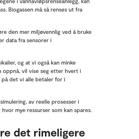
 stegene i vannavløpsrenseanlegg, kan
ss. Biogassen må så renses ut fra
jøre den mer miljøvennlig ved å bruke
r data fra sensorer i
kalier, og at vi også kan minke
oppnå, vil vise seg etter hvert i
på det vi alle betaler for i
simulering, av reelle prosesser i
g hvor mye ressurser som kan spares.
øre det rimeligere