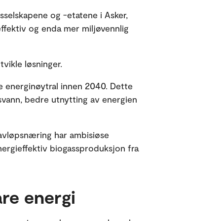
selskapene og -etatene i Asker,
ffektiv og enda mer miljøvennlig
vikle løsninger.
e energinøytral innen 2040. Dette
vann, bedre utnytting av energien
avløpsnæring har ambisiøse
energieffektiv biogassproduksjon fra
are energi