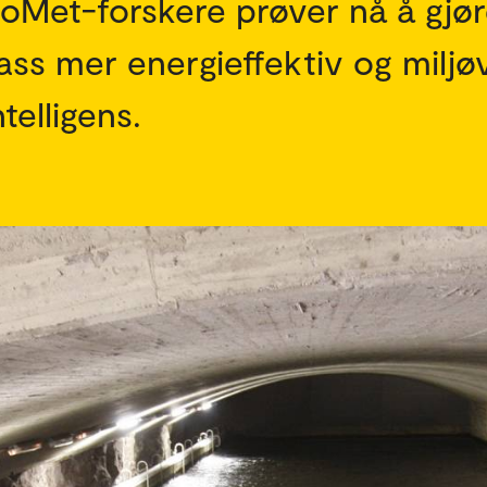
sloMet-forskere prøver nå å gjø
ss mer energieffektiv og miljø
telligens.