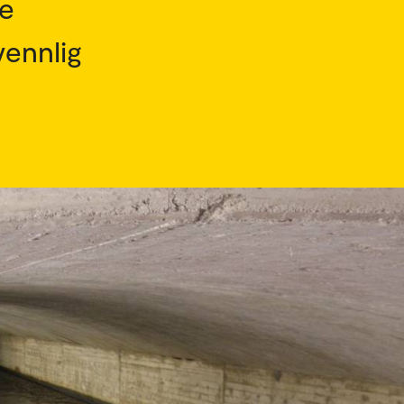
re
vennlig