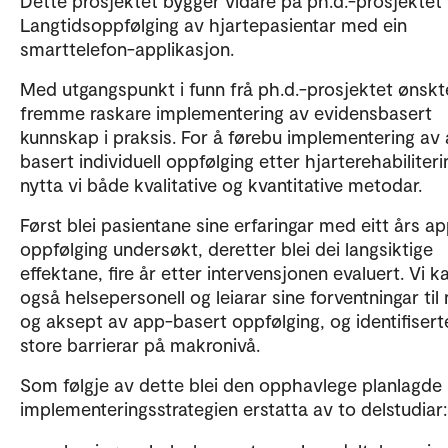
Dette prosjektet bygger vidare på ph.d.-prosjektet
Langtidsoppfølging av hjartepasientar med ein
smarttelefon-applikasjon.
Med utgangspunkt i funn frå ph.d.-prosjektet ønskte
fremme raskare implementering av evidensbasert
kunnskap i praksis. For å førebu implementering av
basert individuell oppfølging etter hjarterehabiliteri
nytta vi både kvalitative og kvantitative metodar.
Først blei pasientane sine erfaringar med eitt års a
oppfølging undersøkt, deretter blei dei langsiktige
effektane, fire år etter intervensjonen evaluert. Vi ka
også helsepersonell og leiarar sine forventningar til 
og aksept av app-basert oppfølging, og identifisert
store barrierar på makronivå.
Som følgje av dette blei den opphavlege planlagde
implementeringsstrategien erstatta av to delstudiar: