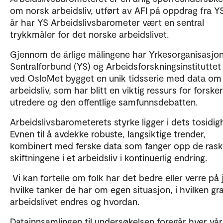
om norsk arbeidsliv, utført av AFI på oppdrag fra YS.
år har YS Arbeidslivsbarometer vært en sentral
trykkmåler for det norske arbeidslivet.
Gjennom de årlige målingene har Yrkesorganisasjo
Sentralforbund (YS) og Arbeidsforskningsinstituttet 
ved OsloMet bygget en unik tidsserie med data om
arbeidsliv, som har blitt en viktig ressurs for forsker
utredere og den offentlige samfunnsdebatten.
Arbeidslivsbarometerets styrke ligger i dets tosidig
Evnen til å avdekke robuste, langsiktige trender,
kombinert med ferske data som fanger opp de ras
skiftningene i et arbeidsliv i kontinuerlig endring.
Vi kan fortelle om folk har det bedre eller verre på 
hvilke tanker de har om egen situasjon, i hvilken gr
arbeidslivet endres og hvordan.
Datainnsamlingen til undersøkelsen foregår hver vår