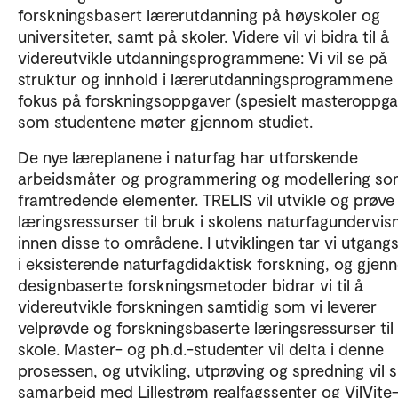
forskningsbasert lærerutdanning på høyskoler og
universiteter, samt på skoler. Videre vil vi bidra til å
videreutvikle utdanningsprogrammene: Vi vil se på
struktur og innhold i lærerutdanningsprogrammen
fokus på forskningsoppgaver (spesielt masteroppg
som studentene møter gjennom studiet.
De nye læreplanene i naturfag har utforskende
arbeidsmåter og programmering og modellering so
framtredende elementer. TRELIS vil utvikle og prøve
læringsressurser til bruk i skolens naturfagundervis
innen disse to områdene. I utviklingen tar vi utgang
i eksisterende naturfagdidaktisk forskning, og gje
designbaserte forskningsmetoder bidrar vi til å
videreutvikle forskningen samtidig som vi leverer
velprøvde og forskningsbaserte læringsressurser til
skole. Master- og ph.d.-studenter vil delta i denne
prosessen, og utvikling, utprøving og spredning vil s
samarbeid med Lillestrøm realfagssenter og VilVite