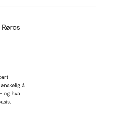
å Røros
tert
ønskelig å
– og hva
asis.