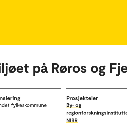
jøet på Røros og Fje
nsiering
Prosjekteier
andet fylkeskommune
By- og
regionforskningsinstitutt
NIBR