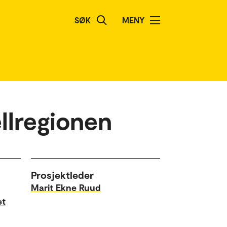
SØK
MENY
llregionen
Prosjektleder
Marit Ekne Ruud
et