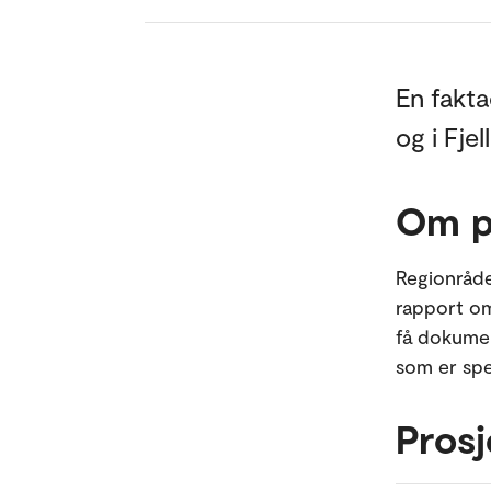
En fakta
og i Fjel
Om p
Regionråde
rapport om
få dokumen
som er spe
Prosj