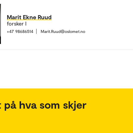
Marit Ekne Ruud
forsker I
+47 98686514
Marit.Ruud@oslomet.no
 på hva som skjer