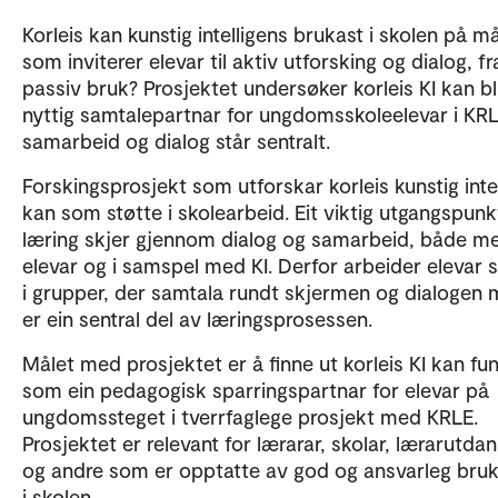
Korleis kan kunstig intelligens brukast i skolen på m
som inviterer elevar til aktiv utforsking og dialog, f
passiv bruk? Prosjektet undersøker korleis KI kan bli
nyttig samtalepartnar for ungdomsskoleelevar i KRL
samarbeid og dialog står sentralt.
Forskingsprosjekt som utforskar korleis kunstig inte
kan som støtte i skolearbeid. Eit viktig utgangspunk
læring skjer gjennom dialog og samarbeid, både m
elevar og i samspel med KI. Derfor arbeider elevar
i grupper, der samtala rundt skjermen og dialogen 
er ein sentral del av læringsprosessen.
Målet med prosjektet er å finne ut korleis KI kan fu
som ein pedagogisk sparringspartnar for elevar på
ungdomssteget i tverrfaglege prosjekt med KRLE.
Prosjektet er relevant for lærarar, skolar, lærarutda
og andre som er opptatte av god og ansvarleg bruk
i skolen.