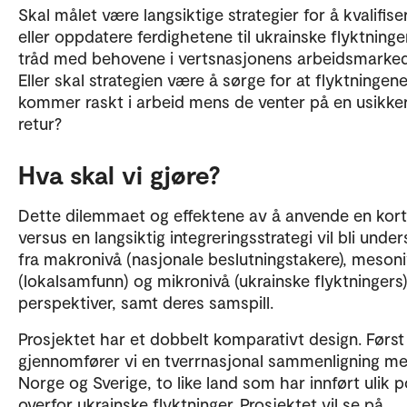
Skal målet være langsiktige strategier for å kvalifise
eller oppdatere ferdighetene til ukrainske flyktninger
tråd med behovene i vertsnasjonens arbeidsmarke
Eller skal strategien være å sørge for at flyktningen
kommer raskt i arbeid mens de venter på en usikke
retur?
Hva skal vi gjøre?
Dette dilemmaet og effektene av å anvende en kort
versus en langsiktig integreringsstrategi vil bli unde
fra makronivå (nasjonale beslutningstakere), meson
(lokalsamfunn) og mikronivå (ukrainske flyktningers
perspektiver, samt deres samspill.
Prosjektet har et dobbelt komparativt design. Først
gjennomfører vi en tverrnasjonal sammenligning m
Norge og Sverige, to like land som har innført ulik po
overfor ukrainske flyktninger. Prosjektet vil se på