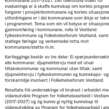
kommunane 2017-2027. Det overordna målet for
evalueringa er å skaffe kunnskap om korleis progr
fungerer i prosjektkommunane og korleis situasjon
utfordringane er i dei kommunane som ikkje er tek
i programmet. Tema som ein vil belyse er situasjon
gjennomføring i kommunane, rolla til Vestland
fylkeskommune og Folkehelseforum Vestland, samt
statlege føringar og verkemedel retta mot
kommunane/støtte m.m.
Kartlegginga består av tre delar: Ei spørjeundersøkin
alle kommunar; djupneintervju med eit utval
tiltakskommunar og kommunar utan tiltak; samt
djupneintervju i fylkeskommunen og kunnskaps- og
forskarmiljø involvert i Folkehelseforum Vestland.
Resultata frå undersøkinga vil brukast i arbeidet me
vidareutvikle Program for folkehelsearbeid i Vestlan
(2017-2027) og òg kunne gi nyttig kunnskap til
videreutvikling av Program for folkehelsearbeid i an