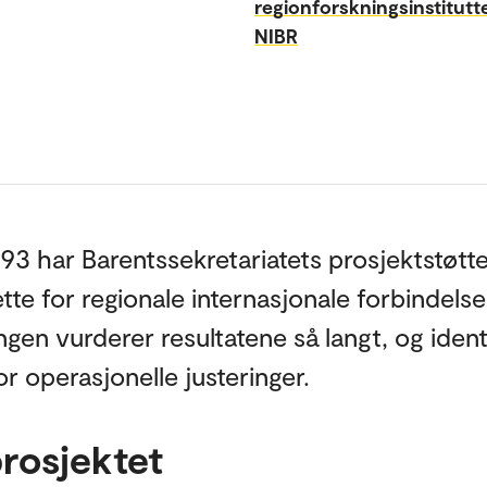
regionforskningsinstitutt
NIBR
93 har Barentssekretariatets prosjektstøtt
rette for regionale internasjonale forbindelse
ngen vurderer resultatene så langt, og ident
r operasjonelle justeringer.
rosjektet