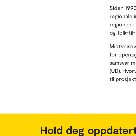
Siden 1993
regionale 
regionene 
og folk-ti
Midtveisev
for operas
samsvar me
(UD). Hvor
til prosjek
Hold deg oppdatert