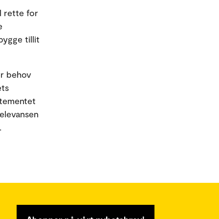
 rette for
e
gge tillit
er behov
ets
rtementet
relevansen
.