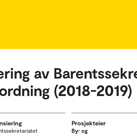
ring av Barentssekre
eordning (2018-2019)
nsiering
Prosjekteier
tssekretariatet
By- og