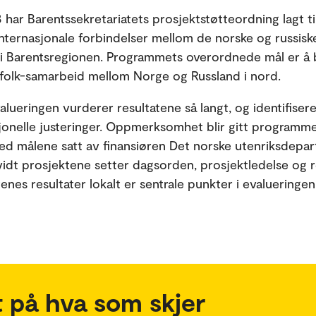
 har Barentssekretariatets prosjektstøtteordning lagt til
internasjonale forbindelser mellom de norske og russisk
i Barentsregionen. Programmets overordnede mål er å by
l-folk-samarbeid mellom Norge og Russland i nord.
alueringen vurderer resultatene så langt, og identifiser
jonelle justeringer. Oppmerksomhet blir gitt programm
d målene satt av finansiøren Det norske utenriksdepa
vidt prosjektene setter dagsorden, prosjektledelse og 
tenes resultater lokalt er sentrale punkter i evalueringen
 på hva som skjer