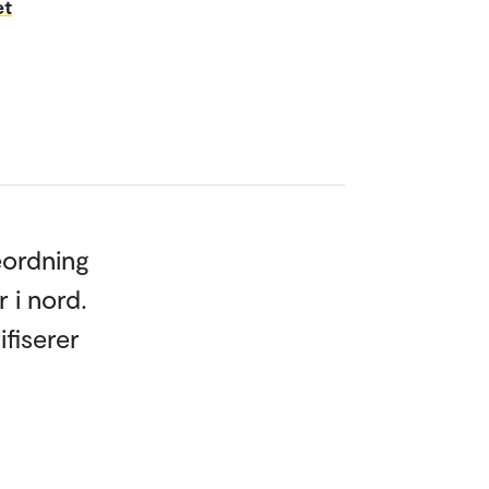
et
eordning
r i nord.
ifiserer